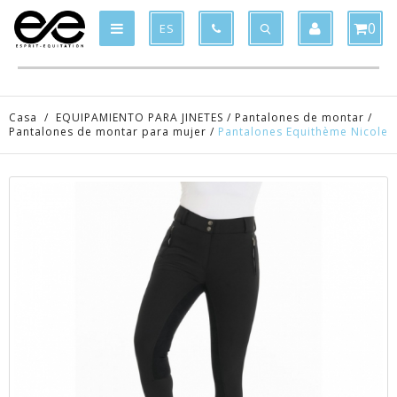
Product deleted from the cart
Product added to the cart
x
x
0
ES
Casa
/
EQUIPAMIENTO PARA JINETES
/
Pantalones de montar
/
Pantalones de montar para mujer
/
Pantalones Equithème Nicole