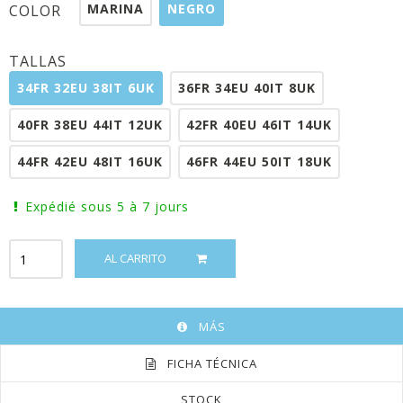
MARINA
NEGRO
COLOR
TALLAS
34FR 32EU 38IT 6UK
36FR 34EU 40IT 8UK
40FR 38EU 44IT 12UK
42FR 40EU 46IT 14UK
44FR 42EU 48IT 16UK
46FR 44EU 50IT 18UK
Expédié sous 5 à 7 jours
AL CARRITO
MÁS
FICHA TÉCNICA
STOCK