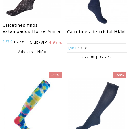
Calcetines finos
estampados Horze Amira
Calcetines de cristal HKM
...
5,87 €
11,95 €
Club/ViP
4,99 €
3,98 €
9,95 €
Adultos | Niño
35 - 38 | 39 - 42
-69%
-60%