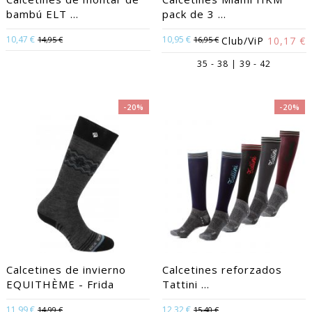
bambú ELT ...
pack de 3 ...
10,47 €
10,95 €
14,95 €
16,95 €
Club/ViP
10,17 €
35 - 38 | 39 - 42
-20%
-20%
Calcetines de invierno
Calcetines reforzados
EQUITHÈME - Frida
Tattini ...
11,99 €
12,32 €
14,99 €
15,40 €