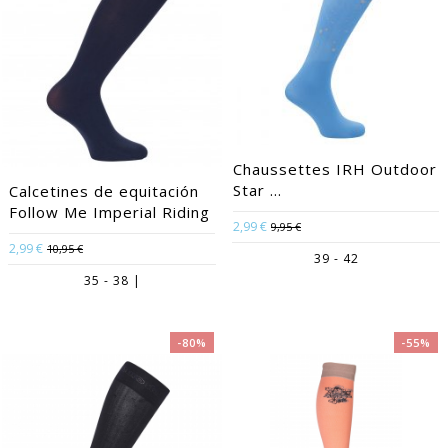
Chaussettes IRH Outdoor
Star ...
Calcetines de equitación
Follow Me Imperial Riding
2,99 €
9,95 €
2,99 €
10,95 €
39 - 42
35 - 38 |
-80%
-55%