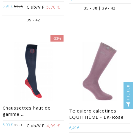
5,91 €
6,95 €
Club/ViP
5,70 €
35 - 38 | 39 - 42
39 - 42
-33%
FILTER
Chaussettes haut de
Te quiero calcetines
gamme ...
EQUITHÈME - EK-Rose
5,99 €
8,95 €
Club/ViP
4,99 €
6,49 €