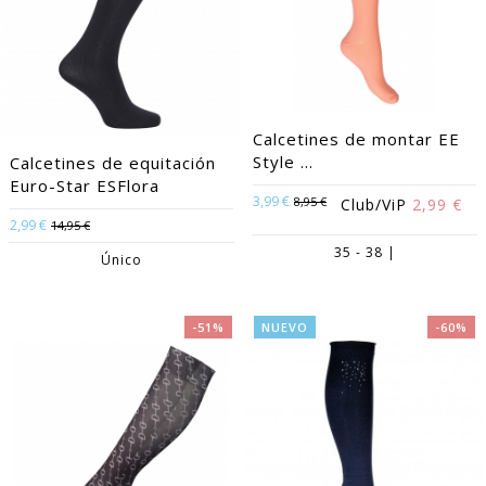
Calcetines de montar EE
Style ...
Calcetines de equitación
Euro-Star ESFlora
3,99 €
8,95 €
Club/ViP
2,99 €
2,99 €
14,95 €
35 - 38 |
Único
-51%
NUEVO
-60%