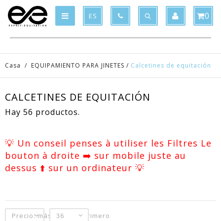
Product deleted from the cart
Product added to the cart
x
x
0
ES
Casa
/
EQUIPAMIENTO PARA JINETES
/
Calcetines de equitación
CALCETINES DE EQUITACIÓN
Hay 56 productos.
💡 Un conseil penses à utiliser les Filtres Le
bouton à droite ➡️ sur mobile juste au
dessus ⬆️ sur un ordinateur 💡
Precio: más baratos primero
36