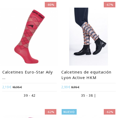
-80%
-67%
Calcetines Euro-Star Aily
Calcetines de equitación
...
Lyon Active HKM
2,19 €
2,99 €
10,95 €
8,95 €
39 - 42
35 - 38 |
-62%
NUEVO
-62%