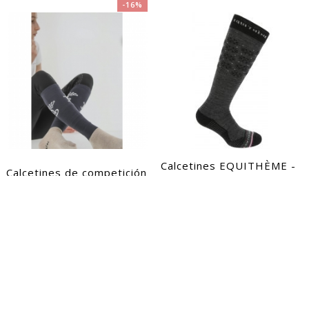
-16%
Calcetines EQUITHÈME -
Calcetines de competición
Nieve ...
Penélope ...
16,14 €
15,99 €
19,00 €
35 - 38 | 39 - 41
31-36 | 36 - 41