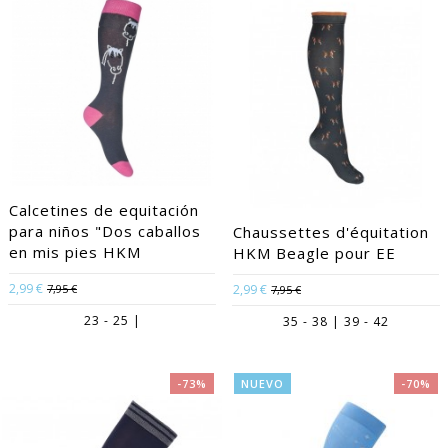
Calcetines de equitación
para niños "Dos caballos
Chaussettes d'équitation
en mis pies HKM
HKM Beagle pour EE
2,99 €
7,95 €
2,99 €
7,95 €
23 - 25 |
35 - 38 | 39 - 42
-73%
NUEVO
-70%