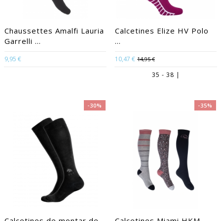
Chaussettes Amalfi Lauria
Calcetines Elize HV Polo
Garrelli ...
...
9,95 €
10,47 €
14,95 €
35 - 38 |
-30%
-35%
Calcetines de montar de
Calcetines Miami HKM