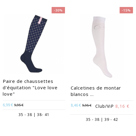
-30%
-15%
Paire de chaussettes
d'équitation "Love love
Calcetines de montar
love"
blancos ...
6,99 €
9,95 €
8,46 €
9,95 €
Club/ViP
8,16 €
35 - 38 | 38- 41
35 - 38 | 39 - 42