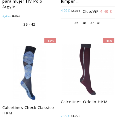
para mujer HV Polo
Jumper ...
Argyle
4,99 €
12,95 €
Club/ViP
4,40 €
4,48 €
8,95 €
35 - 38 | 38- 41
39 - 42
-15%
-43%
Calcetines Odello HKM ...
Calcetines Check Classico
HKM ...
7,99 €
13,95 €