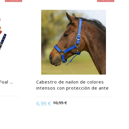
oal ...
Cabestro de nailon de colores
intensos con protección de ante
Available in:
Caballo | Pony | Purasangre
6,99 €
10,95 €
| Shetland