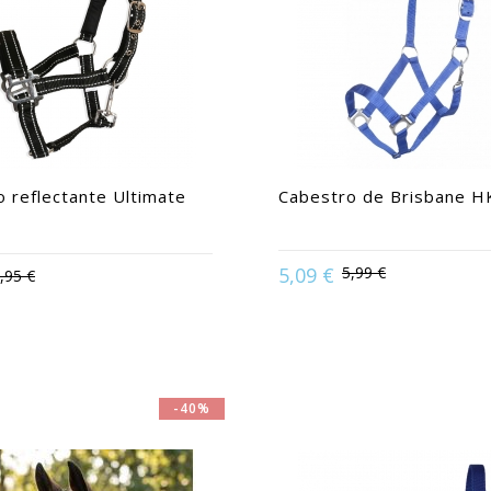
 reflectante Ultimate
Cabestro de Brisbane HK
:
Caballo grande | Purasangre
5,09 €
5,99 €
,95 €
Available in:
Caballo | Pony |
| Shetland
-40%