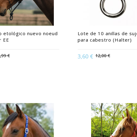
o etológico nuevo noeud
Lote de 10 anillas de su
r EE
para cabestro (Halter)
,99 €
3,60 €
12,00 €
e in:
Purasangre / Caballo
Available in:
Acero