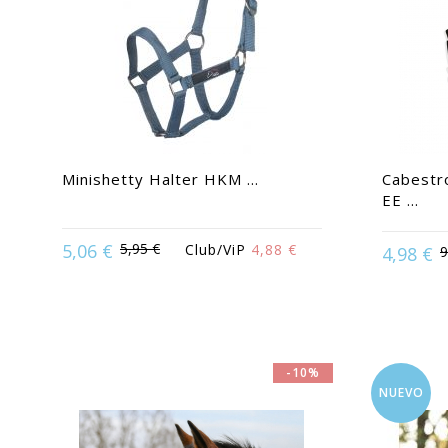
Minishetty Halter HKM ...
Cabestro
EE ...
Available in
5,06 €
5,95 €
Club/ViP
4,88 €
4,98 €
9
Available in:
Mini shetland
-10%
NUEVO