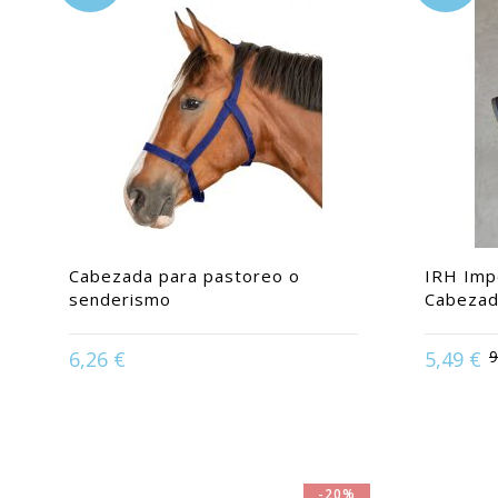
Cabezada para pastoreo o
IRH Impe
senderismo
Cabezad
Available in:
Caballo | Pony | Purasangre
6,26 €
5,49 €
9
| Shetland
Availabl
-20%