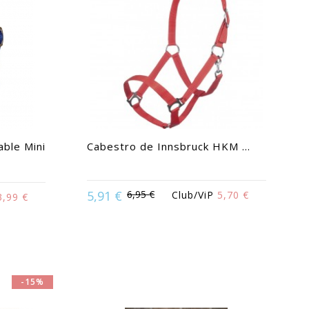
able Mini
Cabestro de Innsbruck HKM ...
5,91 €
6,95 €
Club/ViP
5,70 €
3,99 €
Available in:
Caballo | Pony | Shetland
-15%