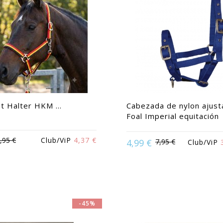
t Halter HKM ...
Cabezada de nylon ajust
Foal Imperial equitación
,95 €
Club/ViP
4,37 €
4,99 €
7,95 €
Club/ViP
:
Caballo | Pony | Purasangre
Available in:
Potro
-45%