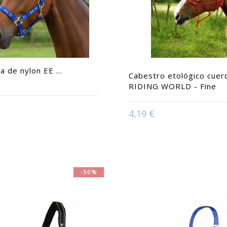
 de nylon EE ...
Cabestro etológico cuer
RIDING WORLD - Fine
ble in:
Caballo | Shetland
4,19 €
Available in:
Caball
-50%