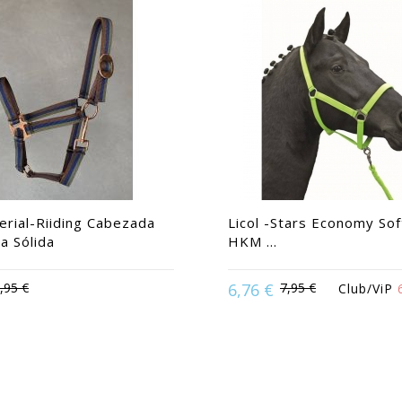
rial-Riiding Cabezada
Licol -Stars Economy Sof
a Sólida
HKM ...
,95 €
6,76 €
7,95 €
Club/ViP
Available in:
Caballo | Cabal
e in:
Caballo grande | Pony
Pony | Purasangre | She