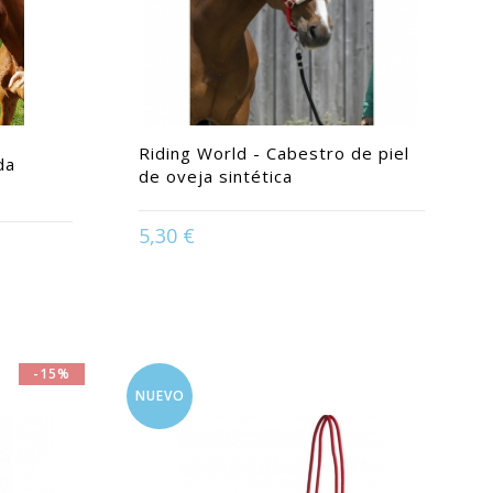
Riding World - Cabestro de piel
da
de oveja sintética
Available in:
Caballo | Pony | Potro |
5,30 €
Purasangre | Shetland
o
-15%
NUEVO