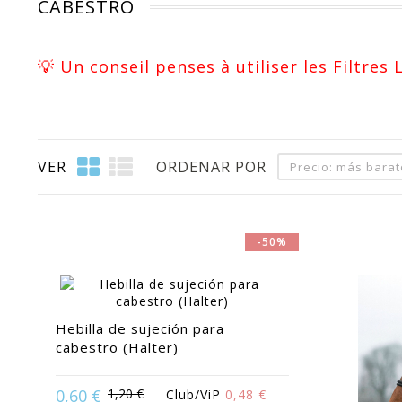
CABESTRO
💡 Un conseil penses à utiliser les Filtres
VER
ORDENAR POR
Precio: más bara
-50%
Hebilla de sujeción para
cabestro (Halter)
0,60 €
1,20 €
Club/ViP
0,48 €