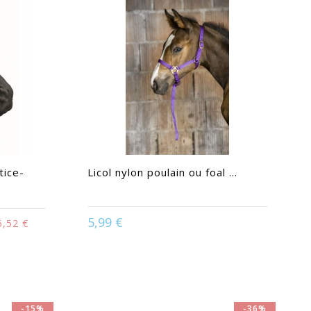
tice-
Licol nylon poulain ou foal ...
5,99 €
6,52 €
lo grande |
Available in:
Potro
tland
-15%
-36%