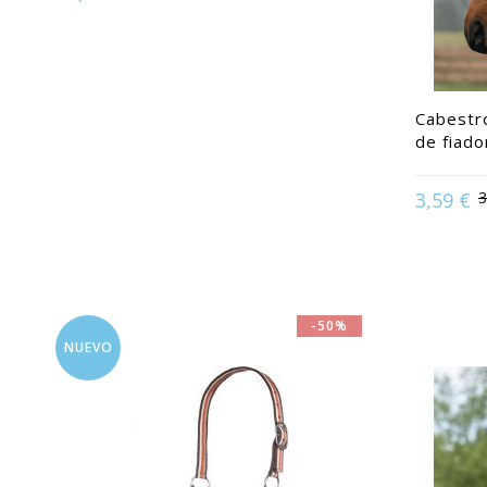
Available in:
Acero
Cabestr
de fiado
3,59 €
3
Availabl
-50%
NUEVO