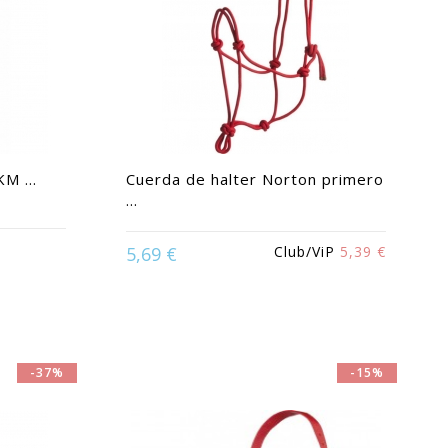
M ...
Cuerda de halter Norton primero
...
Available in:
Beige | Marrón | Negro |
5,69 €
Club/ViP
5,39 €
 Purasangre
Rojo
-37%
-15%