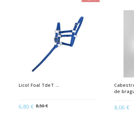
Licol Foal TdeT ...
Cabestr
de brag
Available i
6,80 €
8,50 €
8,06 €
Available in:
Potro
Pony 