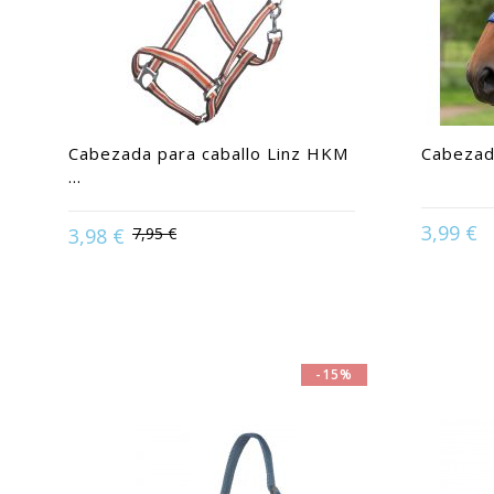
Cabezada para caballo Linz HKM
Cabezada
...
3,99 €
3,98 €
7,95 €
Availa
Available in:
Pony | Purasangre | Shetland
-15%