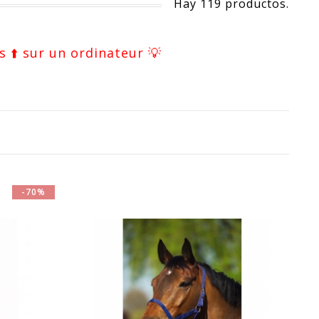
Hay 119 productos.
s ⬆️ sur un ordinateur 💡
-70%