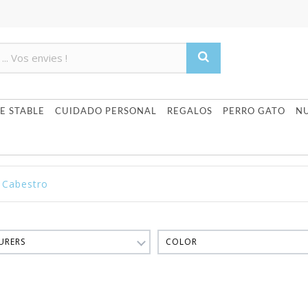
Product deleted from the cart
Product added to the cart
E STABLE
CUIDADO PERSONAL
REGALOS
PERRO GATO
N
Cabestro
URERS
COLOR