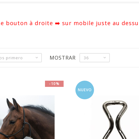
 Le bouton à droite ➡️ sur mobile juste au dessu
MOSTRAR
tos primero
36
-10%
NUEVO