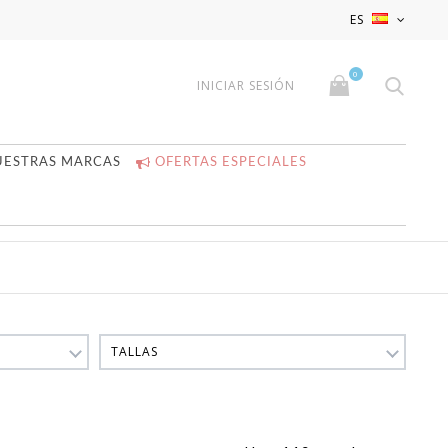
x
x
ES
0
INICIAR SESIÓN
UESTRAS MARCAS
OFERTAS ESPECIALES
TALLAS