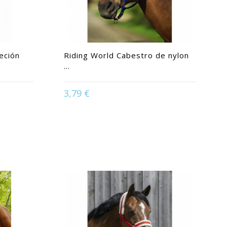
jeción
Riding World Cabestro de nylon
...
Available in:
Caballo | Pony | Potro |
3,79 €
Purasangre