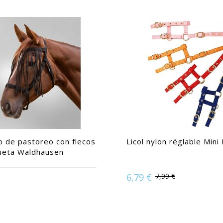
o de pastoreo con flecos
Licol nylon réglable Mini F
ueta Waldhausen
n:
Caballo | Caballo de tiro |
6,79 €
7,99 €
Available in:
Mini
| Purasangre | Shetland