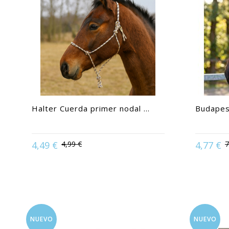
Halter Cuerda primer nodal ...
Budapes
4,49 €
4,99 €
4,77 €
7
Available in:
Caballo |
Available in
NUEVO
NUEVO