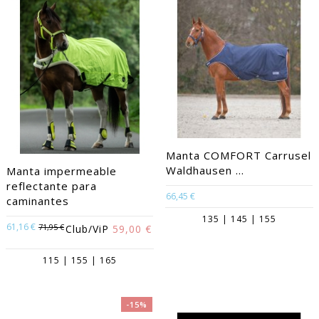
Manta COMFORT Carrusel
Waldhausen ...
Manta impermeable
reflectante para
66,45 €
caminantes
135 | 145 | 155
61,16 €
71,95 €
Club/ViP
59,00 €
115 | 155 | 165
-15%