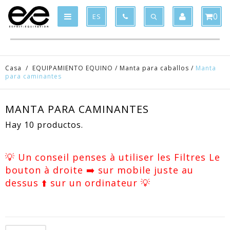
Product deleted from the cart
Product added to the cart
x
x
0
ES
Casa
/
EQUIPAMIENTO EQUINO
/
Manta para caballos
/
Manta
para caminantes
MANTA PARA CAMINANTES
Hay 10 productos.
💡 Un conseil penses à utiliser les Filtres Le
bouton à droite ➡️ sur mobile juste au
dessus ⬆️ sur un ordinateur 💡