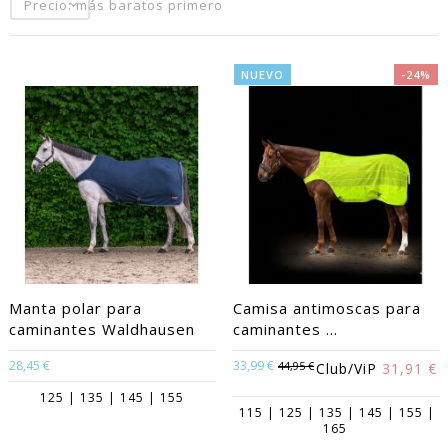
Precio: más baratos primero
NUEVO
-24%
Manta polar para
Camisa antimoscas para
caminantes Waldhausen
caminantes ...
28,45 €
33,99 €
44,95 €
Club/ViP
31,91 €
125 | 135 | 145 | 155
115 | 125 | 135 | 145 | 155 |
165