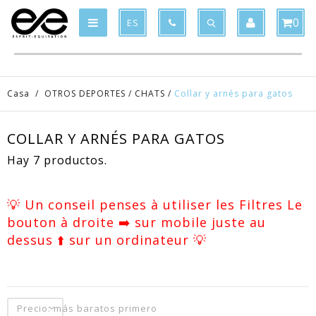
Product deleted from the cart
Product added to the cart
x
x
0
ES
Casa
/
OTROS DEPORTES
/
CHATS
/
Collar y arnés para gatos
COLLAR Y ARNÉS PARA GATOS
Hay 7 productos.
💡 Un conseil penses à utiliser les Filtres Le
bouton à droite ➡️ sur mobile juste au
dessus ⬆️ sur un ordinateur 💡
Precio: más baratos primero