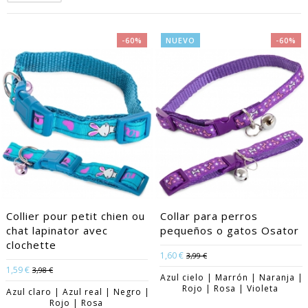
-60%
NUEVO
-60%
Collier pour petit chien ou
Collar para perros
chat lapinator avec
pequeños o gatos Osator
clochette
1,60 €
3,99 €
1,59 €
3,98 €
Azul cielo | Marrón | Naranja |
Rojo | Rosa | Violeta
Azul claro | Azul real | Negro |
Rojo | Rosa