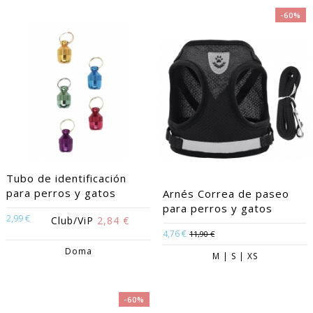
-60%
Tubo de identificación
para perros y gatos
Arnés Correa de paseo
para perros y gatos
2,99 €
Club/ViP
2,84 €
4,76 €
11,90 €
Doma
M | S | XS
-60%