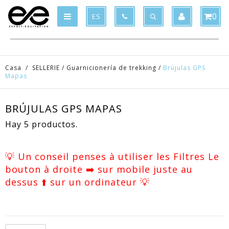
Product deleted from the cart
Product added to the cart
x
x
0
ES
Casa
/
SELLERIE
/
Guarnicionería de trekking
/
Brújulas GPS
Mapas
BRÚJULAS GPS MAPAS
Hay 5 productos.
💡 Un conseil penses à utiliser les Filtres Le
bouton à droite ➡️ sur mobile juste au
dessus ⬆️ sur un ordinateur 💡