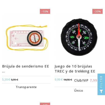
-10%
-33%
Brújula de senderismo EE
Juego de 10 brújulas
...
TREC y de trekking EE
FILTER
5,39 €
9,99 €
5,99 €
14,90 €
Club/ViP
7,99 €
Transparente
Único