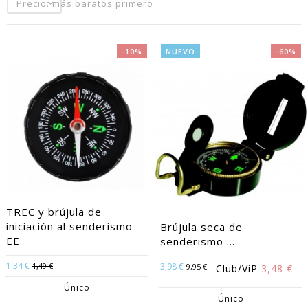
Precio: más baratos primero
-10%
NUEVO
-60%
TREC y brújula de
iniciación al senderismo
Brújula seca de
EE
senderismo ...
1,34 €
1,49 €
3,98 €
9,95 €
Club/ViP
3,48 €
Único
Único