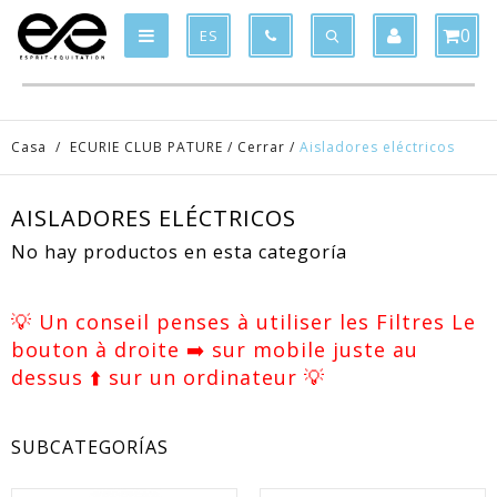
Product deleted from the cart
Product added to the cart
x
x
0
ES
Casa
/
ECURIE CLUB PATURE
/
Cerrar
/
Aisladores eléctricos
AISLADORES ELÉCTRICOS
No hay productos en esta categoría
💡 Un conseil penses à utiliser les Filtres Le
bouton à droite ➡️ sur mobile juste au
dessus ⬆️ sur un ordinateur 💡
SUBCATEGORÍAS