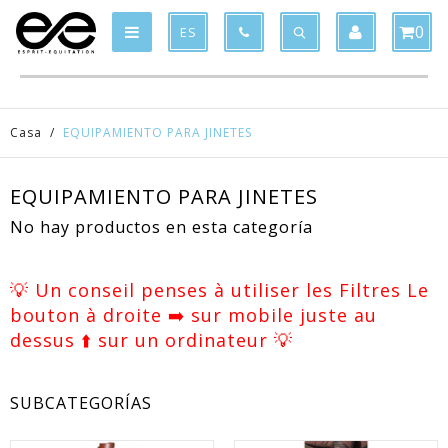
Product deleted from the cart
Product added to the cart
x
x
0
ES
Casa
/
EQUIPAMIENTO PARA JINETES
EQUIPAMIENTO PARA JINETES
No hay productos en esta categoría
💡 Un conseil penses à utiliser les Filtres Le
bouton à droite ➡️ sur mobile juste au
dessus ⬆️ sur un ordinateur 💡
SUBCATEGORÍAS