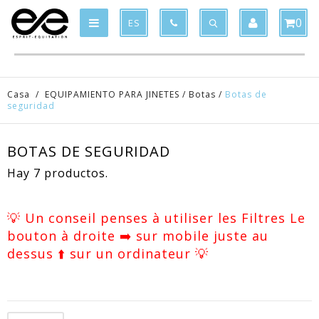
Product deleted from the cart
Product added to the cart
x
x
0
ES
Casa
/
EQUIPAMIENTO PARA JINETES
/
Botas
/
Botas de
seguridad
BOTAS DE SEGURIDAD
Hay 7 productos.
💡 Un conseil penses à utiliser les Filtres Le
bouton à droite ➡️ sur mobile juste au
dessus ⬆️ sur un ordinateur 💡