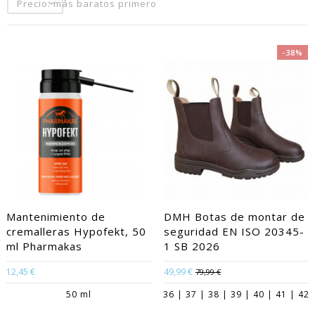
Precio: más baratos primero
-38%
Mantenimiento de
DMH Botas de montar de
cremalleras Hypofekt, 50
seguridad EN ISO 20345-
ml Pharmakas
1 SB 2026
12,45 €
49,99 €
79,99 €
50 ml
36 | 37 | 38 | 39 | 40 | 41 | 42