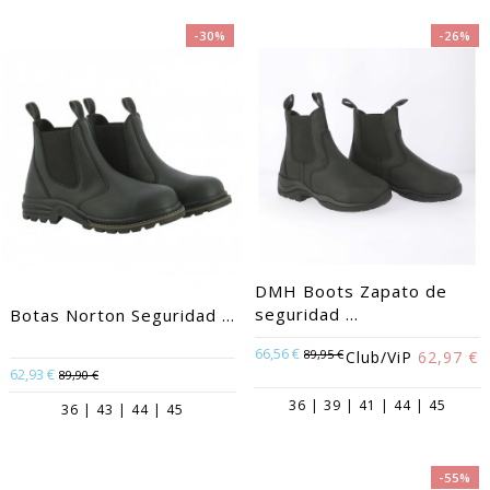
-30%
-26%
DMH Boots Zapato de
seguridad ...
Botas Norton Seguridad ...
66,56 €
89,95 €
Club/ViP
62,97 €
62,93 €
89,90 €
36 | 39 | 41 | 44 | 45
36 | 43 | 44 | 45
-55%