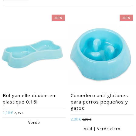
-60%
-60%
Bol gamelle double en
Comedero anti glotones
plastique 0.15l
para perros pequeños y
gatos
1,18 €
2,95 €
2,80 €
6,99 €
Verde
Azul | Verde claro