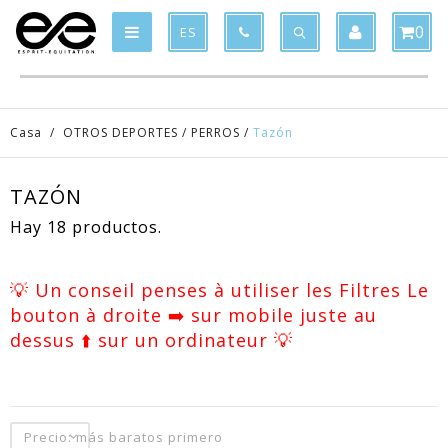
Product deleted from the cart
Product added to the cart
x
x
0
ES
Casa
/
OTROS DEPORTES
/
PERROS
/
Tazón
TAZÓN
Hay 18 productos.
💡 Un conseil penses à utiliser les Filtres Le
bouton à droite ➡️ sur mobile juste au
dessus ⬆️ sur un ordinateur 💡
Precio: más baratos primero