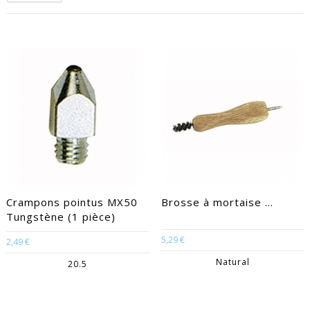
Crampons pointus MX50
Brosse à mortaise ...
Tungstène (1 pièce)
5,29 €
2,49 €
Natural
20.5