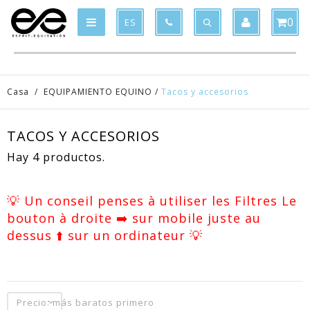
Product deleted from the cart
Product added to the cart
x
x
0
ES
Casa
/
EQUIPAMIENTO EQUINO
/
Tacos y accesorios
TACOS Y ACCESORIOS
Hay 4 productos.
💡 Un conseil penses à utiliser les Filtres Le
bouton à droite ➡️ sur mobile juste au
dessus ⬆️ sur un ordinateur 💡
Precio: más baratos primero