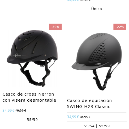
Único
-30%
-22%
Casco de cross Nerron
con visera desmontable
Casco de equitación
SWING H23 Classic
34,99 €
49,99 €
34,99 €
44,95 €
55/59
51/54 | 55/59