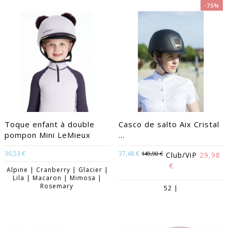
-75%
Toque enfant à double
Casco de salto Aix Cristal
pompon Mini LeMieux
...
36,53 €
37,48 €
149,90 €
Club/ViP
29,98
€
Alpine | Cranberry | Glacier |
Lila | Macaron | Mimosa |
Rosemary
52 |