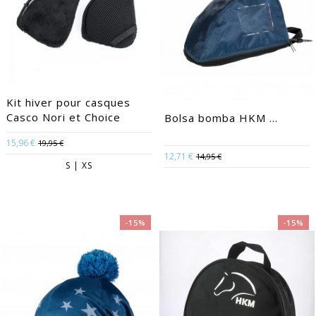
Kit hiver pour casques
Casco Nori et Choice
Bolsa bomba HKM ...
15,96 €
19,95 €
12,71 €
14,95 €
S | XS
-15%
-15%