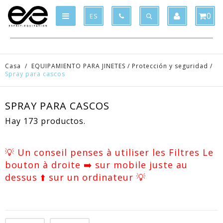
Product deleted from the cart
Product added to the cart
x
x
0
ES
Casa
/
EQUIPAMIENTO PARA JINETES
/
Protección y seguridad
/
Spray para cascos
SPRAY PARA CASCOS
Hay 173 productos.
💡 Un conseil penses à utiliser les Filtres Le
bouton à droite ➡️ sur mobile juste au
dessus ⬆️ sur un ordinateur 💡