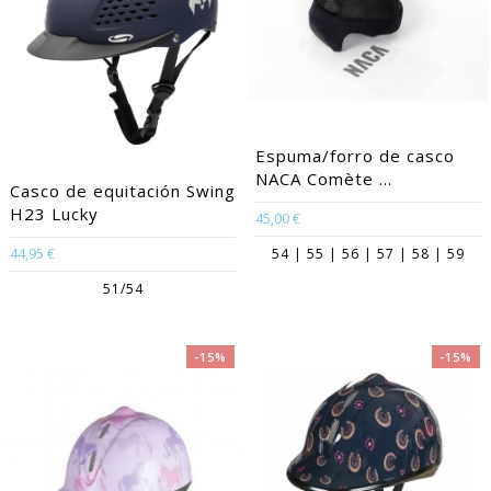
Espuma/forro de casco
NACA Comète ...
Casco de equitación Swing
H23 Lucky
45,00 €
44,95 €
54 | 55 | 56 | 57 | 58 | 59
51/54
-15%
-15%