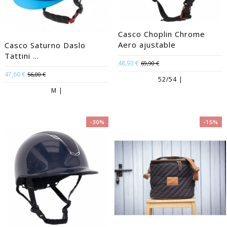
Casco Choplin Chrome
Aero ajustable
Casco Saturno Daslo
Tattini ...
48,93 €
69,90 €
47,60 €
56,00 €
52/54 |
M |
-30%
-15%