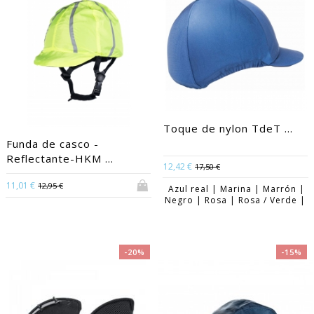
Toque de nylon TdeT ...
Funda de casco -
Reflectante-HKM ...
12,42 €
17,50 €
11,01 €
12,95 €
Azul real | Marina | Marrón |
Negro | Rosa | Rosa / Verde |
-20%
-15%