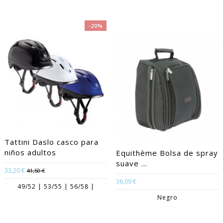
-20%
Tattini Daslo casco para
niños adultos
Equithème Bolsa de spray
suave ...
33,20 €
41,50 €
36,09 €
49/52 | 53/55 | 56/58 |
Negro