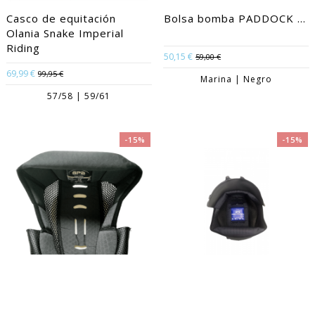
Casco de equitación
Bolsa bomba PADDOCK ...
Olania Snake Imperial
Riding
50,15 €
59,00 €
69,99 €
99,95 €
Marina | Negro
57/58 | 59/61
-15%
-15%
Nueva espuma Liner GPA