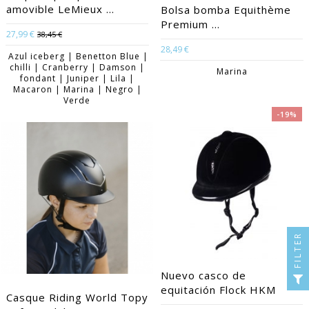
amovible LeMieux ...
Bolsa bomba Equithème
Premium ...
27,99 €
38,45 €
28,49 €
Azul iceberg | Benetton Blue |
chilli | Cranberry | Damson |
Marina
fondant | Juniper | Lila |
Macaron | Marina | Negro |
Verde
-19%
FILTER
Nuevo casco de
equitación Flock HKM
Casque Riding World Topy