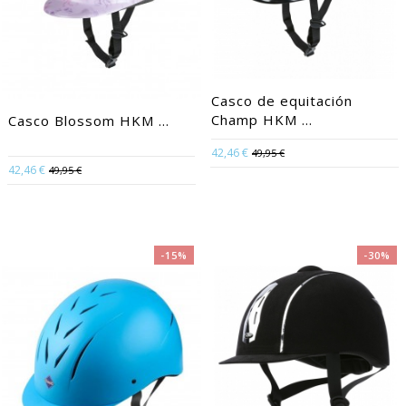
Casco de equitación
Champ HKM ...
Casco Blossom HKM ...
42,46 €
49,95 €
42,46 €
49,95 €
-15%
-30%