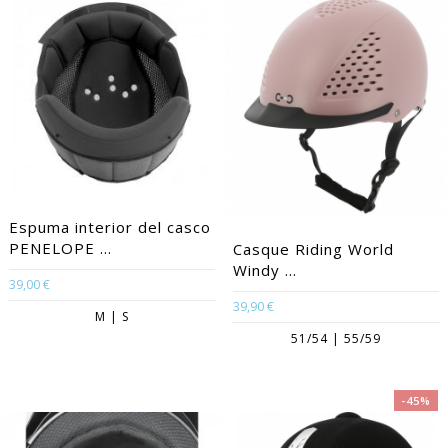
Espuma interior del casco
PENELOPE ...
Casque Riding World
Windy ...
39,00 €
39,90 €
M | S
51/54 | 55/59
-45%