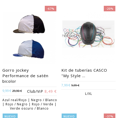
-67%
-20%
Gorro jockey
Kit de tuberías CASCO
Performance de satén
"My Style ...
bicolor
7,99 €
9,99 €
9,99 €
29,90 €
Club/ViP
8,49 €
L/XL
Azul real/Rojo | Negro / Blanco
| Rojo / Negro | Rojo / Verde |
Verde oscuro / Blanco
NUEVO
NUEVO
-37%