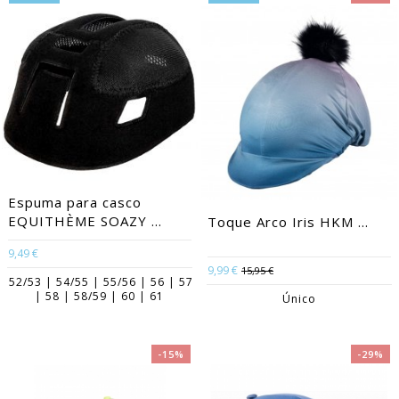
Espuma para casco
EQUITHÈME SOAZY ...
Toque Arco Iris HKM ...
9,49 €
9,99 €
15,95 €
52/53 | 54/55 | 55/56 | 56 | 57
| 58 | 58/59 | 60 | 61
Único
-15%
-29%