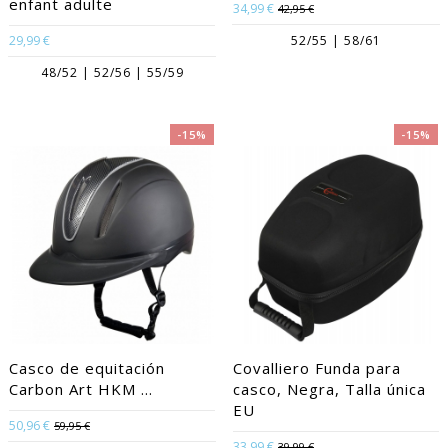
enfant adulte
34,99 €
42,95 €
29,99 €
52/55 | 58/61
48/52 | 52/56 | 55/59
-15%
-15%
Casco de equitación
Covalliero Funda para
Carbon Art HKM ...
casco, Negra, Talla única
EU
50,96 €
59,95 €
33,99 €
39,99 €