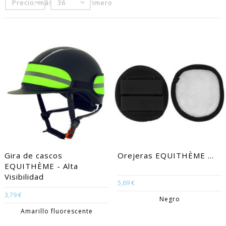
Precio: más baratos primero
36
Gira de cascos
Orejeras EQUITHÈME ...
EQUITHÈME - Alta
Visibilidad
5,69 €
3,79 €
Negro
Amarillo fluorescente