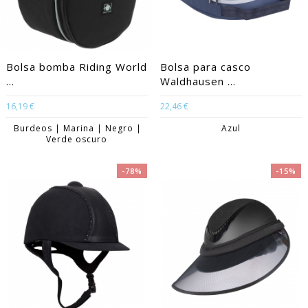
Bolsa bomba Riding World
Bolsa para casco
...
Waldhausen ...
16,19 €
22,46 €
Burdeos | Marina | Negro |
Azul
Verde oscuro
-78%
-15%