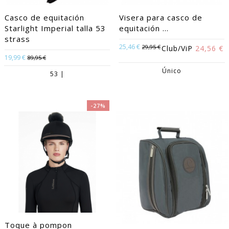
Casco de equitación
Visera para casco de
Starlight Imperial talla 53
equitación ...
strass
25,46 €
29,95 €
Club/ViP
24,56 €
19,99 €
89,95 €
Único
53 |
-27%
Toque à pompon