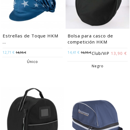
Estrellas de Toque HKM
Bolsa para casco de
...
competición HKM
12,71 €
14,41 €
14,95 €
16,95 €
Club/ViP
13,90 €
Único
Negro