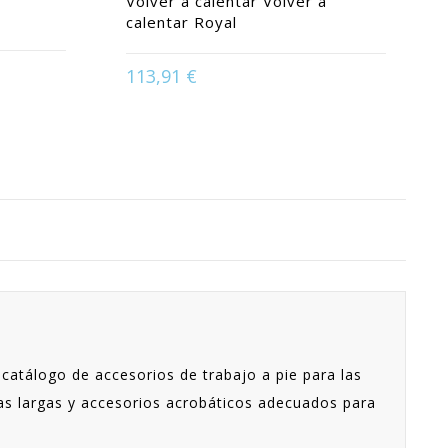
Volver a calentar Volver a
calentar Royal
113,91 €
Available in:
Negro
 catálogo de accesorios de trabajo a pie para las
das largas y accesorios acrobáticos adecuados para