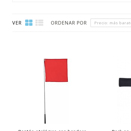
VER
ORDENAR POR
Precio: más bara