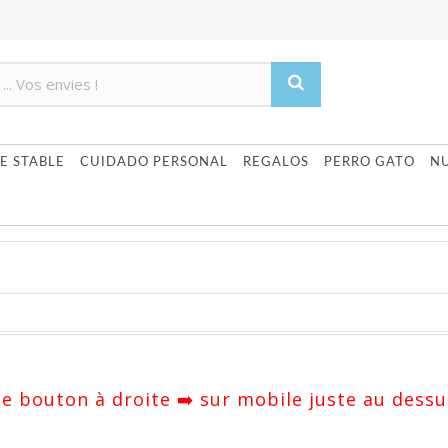
Product deleted from the cart
Product added to the cart
E STABLE
CUIDADO PERSONAL
REGALOS
PERRO GATO
N
 Le bouton à droite ➡️ sur mobile juste au dessu