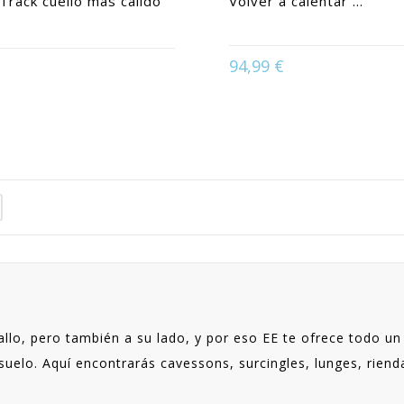
Track cuello más cálido
Volver a calentar ...
94,99 €
Available in:
L | M
Available in:
Negro
allo, pero también a su lado, y por eso EE te ofrece todo un
 suelo. Aquí encontrarás cavessons, surcingles, lunges, rien