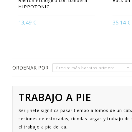
Bastón etológico con bandera -
Back on 
HIPPOTONIC
...
13,49 €
35,14 €
Available in:
ORDENAR POR
Precio: más baratos primero
TRABAJO A PIE
Ser jinete significa pasar tiempo a lomos de un cab
sesiones de estocadas, riendas largas y trabajo de
el trabajo a pie del ca...