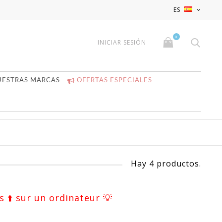
x
x
ES
0
INICIAR SESIÓN
UESTRAS MARCAS
OFERTAS ESPECIALES
Hay 4 productos.
s ⬆️ sur un ordinateur 💡