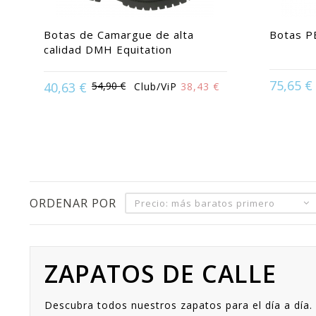
Botas de Camargue de alta
Botas P
calidad DMH Equitation
75,65 €
40,63 €
54,90 €
Club/ViP
38,43 €
Available 
Available in:
36 | 37 |
ORDENAR POR
Precio: más baratos primero
ZAPATOS DE CALLE
Descubra todos nuestros zapatos para el día a día.