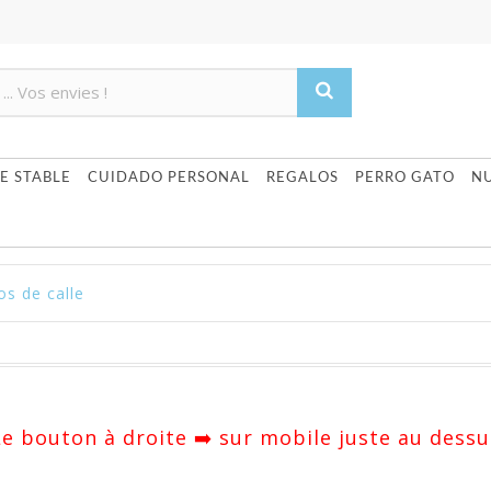
Product deleted from the cart
Product added to the cart
E STABLE
CUIDADO PERSONAL
REGALOS
PERRO GATO
N
os de calle
 Le bouton à droite ➡️ sur mobile juste au dessu