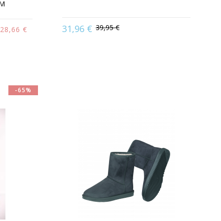
KM
 | 34 | 35 |
Available in:
31 | 32 | 33 | 34 | 35 | 36 |
31,96 €
39,95 €
28,66 €
2 | 43 | 44 |
37 | 38 | 39 | 40 | 41 | 42 | 43
-65%