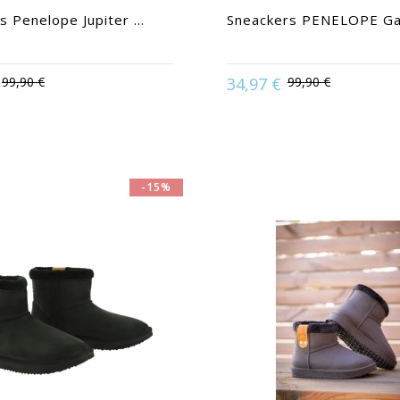
as Penelope Jupiter ...
Sneackers PENELOPE Gala
99,90 €
34,97 €
99,90 €
able in:
36 | 38 | 40 | 41
Available in:
36 | 37 | 4
-15%