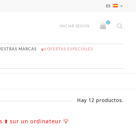
x
x
ES
0
INICIAR SESIÓN
UESTRAS MARCAS
OFERTAS ESPECIALES
Hay 12 productos.
s ⬆️ sur un ordinateur 💡