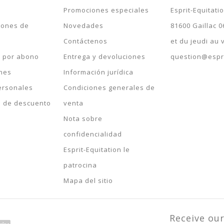
Promociones especiales
Esprit-Equitati
iones de
Novedades
81600 Gaillac 0
Contáctenos
et du jeudi au
s por abono
Entrega y devoluciones
question@espri
ones
Información jurídica
ersonales
Condiciones generales de
s de descuento
venta
Nota sobre
confidencialidad
Esprit-Equitation le
patrocina
Mapa del sitio
Receive our