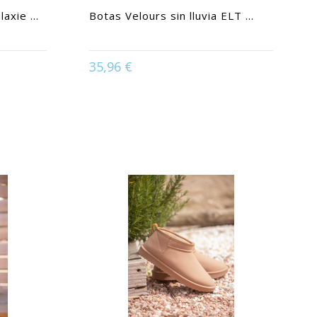
xie ...
Botas Velours sin lluvia ELT ...
Available in:
36 | 37 | 38 | 39 | 40 | 41 |
35,96 €
0 | 41
42 | 43