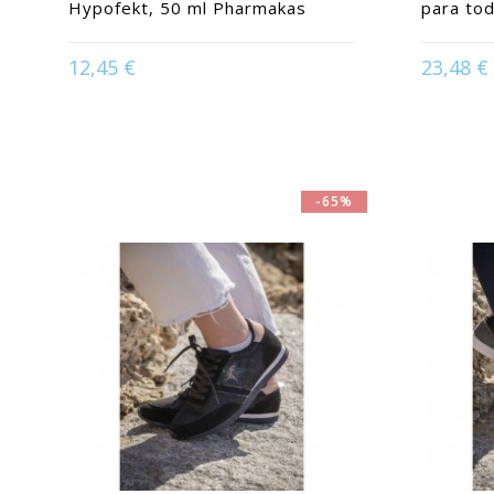
Hypofekt, 50 ml Pharmakas
para to
Available i
12,45 €
23,48 €
Available in:
50 ml
3
-65%