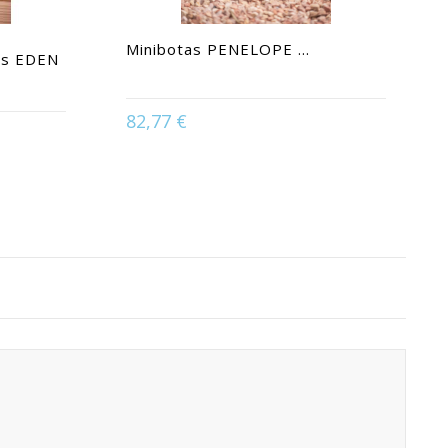
Minibotas PENELOPE ...
os EDEN
82,77 €
Available in:
36 | 37 | 38 | 39 | 40 | 41
4-35