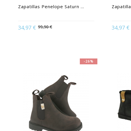
Zapatillas Penelope Saturn ...
Zapatill
34,97 €
99,90 €
34,97 €
Available in:
36 | 37 | 38 | 39 | 40 | 41
Avail
-26%