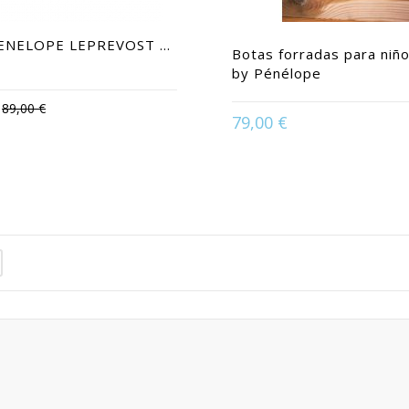
ENELOPE LEPREVOST ...
Botas forradas para niñ
by Pénélope
89,00 €
in:
36 | 37 | 38 | 39 | 40 | 41
79,00 €
Available in:
32-33 | 3