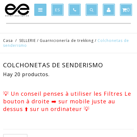
Product deleted from the cart
Product added to the cart
x
x
0
ES
Casa
/
SELLERIE
/
Guarnicionería de trekking
/
Colchonetas de
senderismo
COLCHONETAS DE SENDERISMO
Hay 20 productos.
💡 Un conseil penses à utiliser les Filtres Le
bouton à droite ➡️ sur mobile juste au
dessus ⬆️ sur un ordinateur 💡