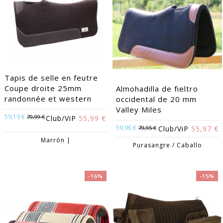
Tapis de selle en feutre
Coupe droite 25mm
Almohadilla de fieltro
randonnée et western
occidental de 20 mm
Valley Miles
59,19 €
79,99 €
Club/ViP
55,99 €
59,96 €
79,95 €
Club/ViP
55,97 €
Marrón |
Purasangre / Caballo
-16%
-15%