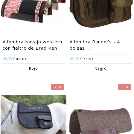
Alfombra Navajo western
Alfombra Randol's - 4
con fieltro de Brad Ren
bolsas ...
66,99 €
67,99 €
80,00 €
79,99 €
Rojo
Negro
-20%
-50%