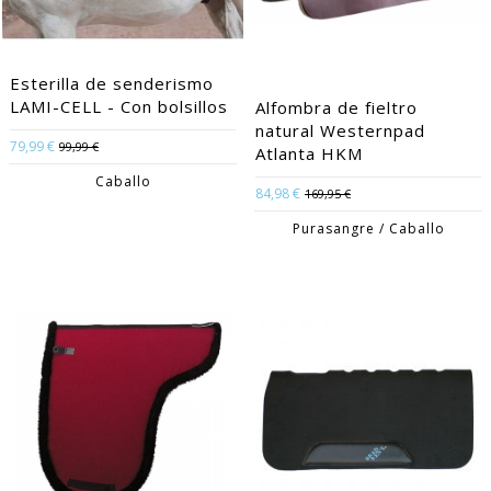
Esterilla de senderismo
LAMI-CELL - Con bolsillos
Alfombra de fieltro
natural Westernpad
79,99 €
99,99 €
Atlanta HKM
Caballo
84,98 €
169,95 €
Purasangre / Caballo