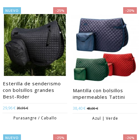
NUEVO
-25%
-20%
Esterilla de senderismo
con bolsillos grandes
Mantilla con bolsillos
Best-Rider
impermeables Tattini
29,96 €
39,95 €
38,40 €
48,00 €
Purasangre / Caballo
Azul | Verde
NUEVO
-25%
-26%