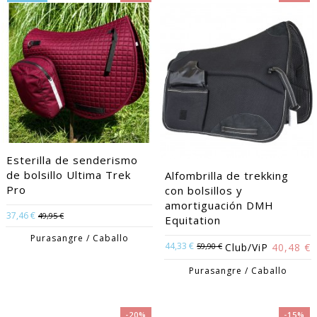
Esterilla de senderismo
de bolsillo Ultima Trek
Alfombrilla de trekking
Pro
con bolsillos y
amortiguación DMH
37,46 €
49,95 €
Equitation
Purasangre / Caballo
44,33 €
59,90 €
Club/ViP
40,48 €
Purasangre / Caballo
-20%
-15%