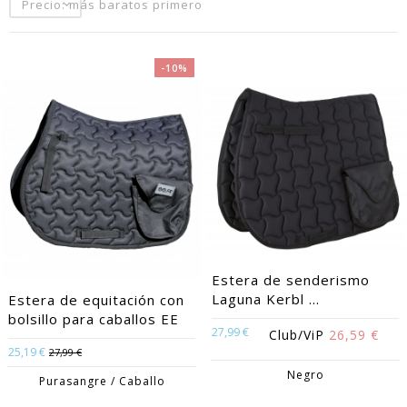
Precio: más baratos primero
-10%
Estera de senderismo
Laguna Kerbl ...
Estera de equitación con
bolsillo para caballos EE
27,99 €
Club/ViP
26,59 €
25,19 €
27,99 €
Negro
Purasangre / Caballo