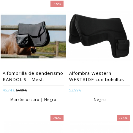
-15%
Alfombrilla de senderismo
Alfombra Western
RANDOL'S - Mesh
WESTRIDE con bolsillos
46,74 €
53,99 €
54,99 €
Marrón oscuro | Negro
Negro
-26%
-26%