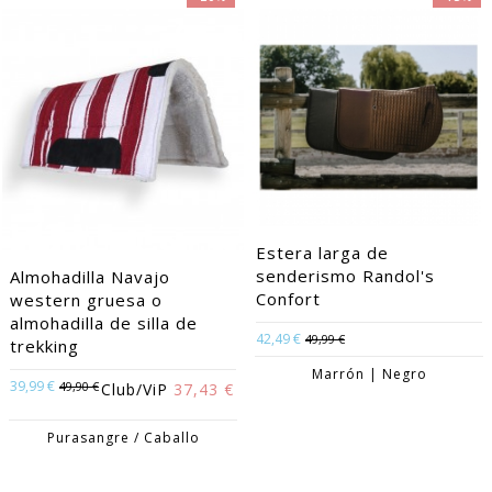
Estera larga de
senderismo Randol's
Almohadilla Navajo
Confort
western gruesa o
almohadilla de silla de
42,49 €
49,99 €
trekking
Marrón | Negro
39,99 €
49,90 €
Club/ViP
37,43 €
Purasangre / Caballo