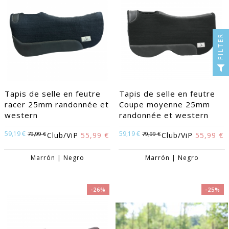
FILTER
Tapis de selle en feutre
Tapis de selle en feutre
racer 25mm randonnée et
Coupe moyenne 25mm
western
randonnée et western
59,19 €
59,19 €
79,99 €
79,99 €
Club/ViP
55,99 €
Club/ViP
55,99 €
Marrón | Negro
Marrón | Negro
-26%
-25%