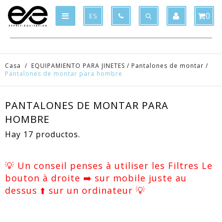
Product deleted from the cart
Product added to the cart
x
x
0
ES
Casa
/
EQUIPAMIENTO PARA JINETES
/
Pantalones de montar
/
Pantalones de montar para hombre
PANTALONES DE MONTAR PARA
HOMBRE
Hay 17 productos.
💡 Un conseil penses à utiliser les Filtres Le
bouton à droite ➡️ sur mobile juste au
dessus ⬆️ sur un ordinateur 💡