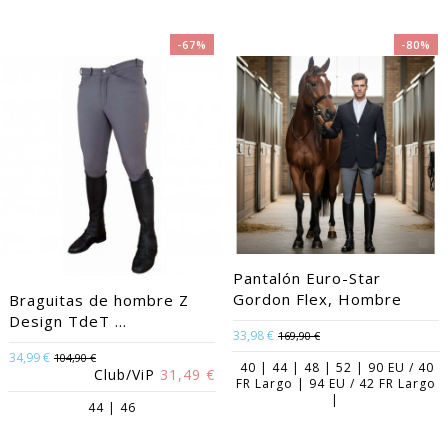
-67%
-80%
Pantalón Euro-Star
Gordon Flex, Hombre
Braguitas de hombre Z
Design TdeT ...
33,98 €
169,90 €
34,99 €
104,90 €
40 | 44 | 48 | 52 | 90 EU / 40
Club/ViP
31,49 €
FR Largo | 94 EU / 42 FR Largo
|
44 | 46