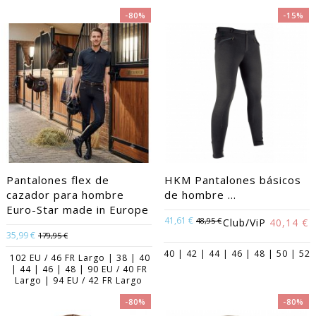
-80%
-15%
Pantalones flex de
HKM Pantalones básicos
cazador para hombre
de hombre ...
Euro-Star made in Europe
41,61 €
48,95 €
Club/ViP
40,14 €
35,99 €
179,95 €
40 | 42 | 44 | 46 | 48 | 50 | 52
102 EU / 46 FR Largo | 38 | 40
| 44 | 46 | 48 | 90 EU / 40 FR
Largo | 94 EU / 42 FR Largo
-80%
-80%