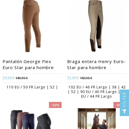
Pantalón George Flex
Braga entera Henry Euro-
Euro Star para hombre
Star para hombre
29,99 €
33,99 €
149,95 €
169,95 €
110 EU / 50 FR Largo | 52 |
102 EU / 46 FR Largo | 38 | 42
| 52 | 90 EU / 40 FR Largo | 98
FILTER
EU / 44 FR Largo
-50%
-80%