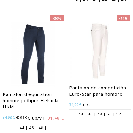
-50%
-71%
Pantalón de competición
Euro-Star para hombre
Pantalon d'équitation
homme jodhpur Helsinki
34,99 €
119,95 €
HKM
44 | 46 | 48 | 50 | 52
34,98 €
69,95 €
Club/ViP
31,48 €
44 | 46 | 48 |