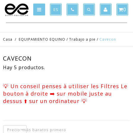
Product deleted from the cart
Product added to the cart
x
x
0
ES
Casa
/
EQUIPAMIENTO EQUINO
/
Trabajo a pie
/
Cavecon
CAVECON
Hay 5 productos.
💡 Un conseil penses à utiliser les Filtres Le
bouton à droite ➡️ sur mobile juste au
dessus ⬆️ sur un ordinateur 💡
Precio: más baratos primero