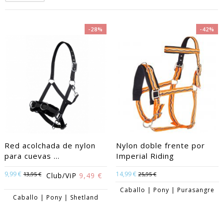
-28%
-42%
Red acolchada de nylon
Nylon doble frente por
para cuevas ...
Imperial Riding
9,99 €
14,99 €
13,95 €
25,95 €
Club/ViP
9,49 €
Caballo | Pony | Purasangre
Caballo | Pony | Shetland