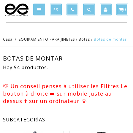
Product deleted from the cart
Product added to the cart
x
x
0
ES
Casa
/
EQUIPAMIENTO PARA JINETES
/
Botas
/
Botas de montar
BOTAS DE MONTAR
Hay 94 productos.
💡 Un conseil penses à utiliser les Filtres Le
bouton à droite ➡️ sur mobile juste au
dessus ⬆️ sur un ordinateur 💡
SUBCATEGORÍAS