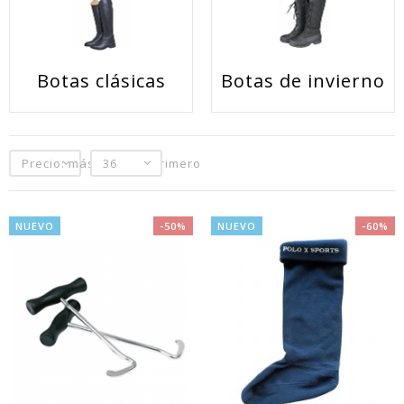
Botas clásicas
Botas de invierno
Precio: más baratos primero
36
NUEVO
-50%
NUEVO
-60%