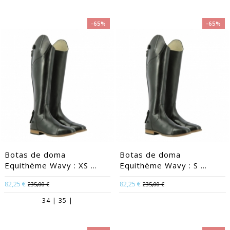
-65%
-65%
Botas de doma
Botas de doma
Equithème Wavy : XS ...
Equithème Wavy : S ...
82,25 €
82,25 €
235,00 €
235,00 €
34 | 35 |