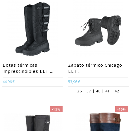
Botas térmicas
Zapato térmico Chicago
imprescindibles ELT ...
ELT ...
44,96 €
53,96 €
36 | 37 | 40 | 41 | 42
-15%
-15%