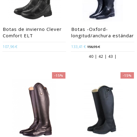
Botas de invierno Clever
Botas -Oxford-
Comfort ELT
longitud/anchura estándar
107,96 €
133,41 €
156,95 €
40 | 42 | 43 |
-15%
-15%