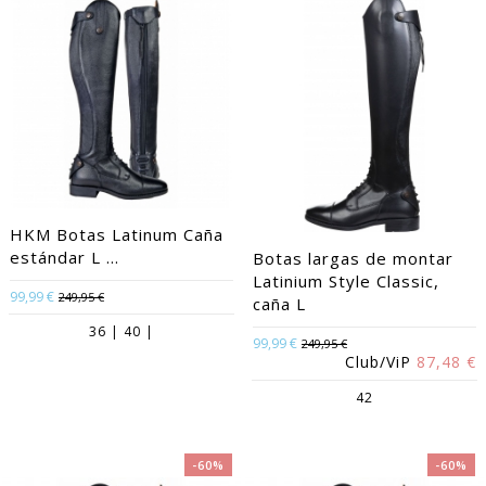
HKM Botas Latinum Caña
estándar L ...
Botas largas de montar
Latinium Style Classic,
99,99 €
249,95 €
caña L
36 | 40 |
99,99 €
249,95 €
Club/ViP
87,48 €
42
-60%
-60%