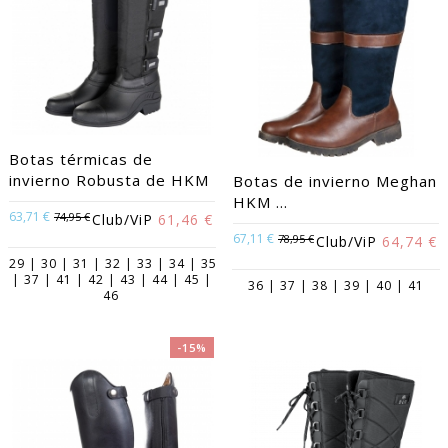
Botas térmicas de
invierno Robusta de HKM
Botas de invierno Meghan
HKM ...
63,71 €
74,95 €
Club/ViP
61,46 €
67,11 €
78,95 €
Club/ViP
64,74 €
29 | 30 | 31 | 32 | 33 | 34 | 35
| 37 | 41 | 42 | 43 | 44 | 45 |
36 | 37 | 38 | 39 | 40 | 41
46
-15%