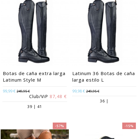
Botas de caña extra larga
Latinum 36 Botas de caña
Latinum Style M
larga estilo L
99,99 €
99,98 €
249,95 €
249,95 €
Club/ViP
87,48 €
36 |
39 | 41
-57%
-15%