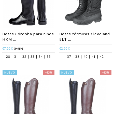
Botas Córdoba para niños
Botas térmicas Cleveland
HKM ...
ELT ...
67,96 €
62,96 €
79,95 €
28 | 31 | 32 | 33 | 34 | 35
37 | 38 | 40 | 41 | 42
NUEVO
-63%
NUEVO
-63%