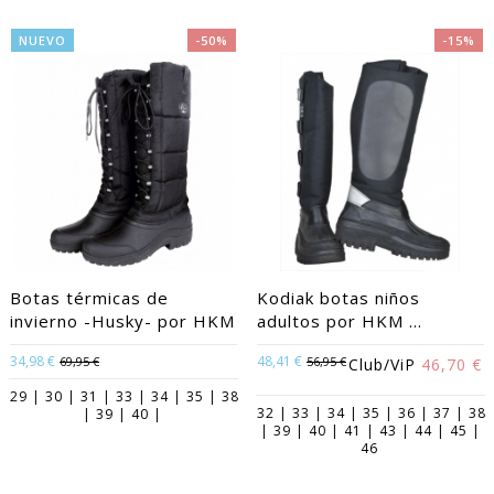
NUEVO
-50%
-15%
Botas térmicas de
Kodiak botas niños
invierno -Husky- por HKM
adultos por HKM ...
34,98 €
48,41 €
69,95 €
56,95 €
Club/ViP
46,70 €
29 | 30 | 31 | 33 | 34 | 35 | 38
32 | 33 | 34 | 35 | 36 | 37 | 38
| 39 | 40 |
| 39 | 40 | 41 | 43 | 44 | 45 |
46