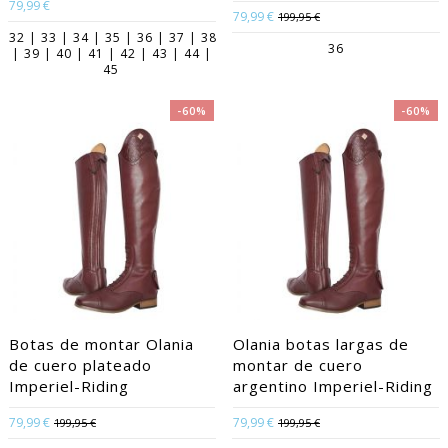
79,99 €
79,99 €
199,95 €
32 | 33 | 34 | 35 | 36 | 37 | 38
36
| 39 | 40 | 41 | 42 | 43 | 44 |
45
-60%
-60%
Botas de montar Olania
Olania botas largas de
de cuero plateado
montar de cuero
Imperiel-Riding
argentino Imperiel-Riding
79,99 €
79,99 €
199,95 €
199,95 €