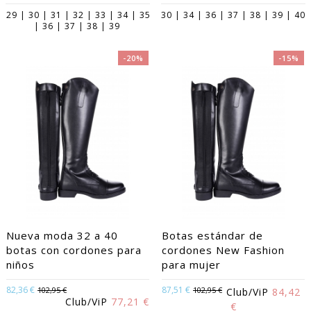
29 | 30 | 31 | 32 | 33 | 34 | 35
30 | 34 | 36 | 37 | 38 | 39 | 40
| 36 | 37 | 38 | 39
-20%
-15%
Nueva moda 32 a 40
Botas estándar de
botas con cordones para
cordones New Fashion
niños
para mujer
82,36 €
87,51 €
102,95 €
102,95 €
Club/ViP
84,42
Club/ViP
77,21 €
€