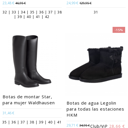
23,48 €
24,99 €
46,95 €
129,95 €
32 | 33 | 34 | 35 | 36 | 37 | 38
31
| 39 | 40 | 41 | 42
-15%
Botas de montar Star,
para mujer Waldhausen
Botas de agua Legolin
para todas las estaciones
31,46 €
HKM
35 | 36 | 37 | 38 | 39 | 40 | 41
29,71 €
34,95 €
Club/ViP
28,66 €