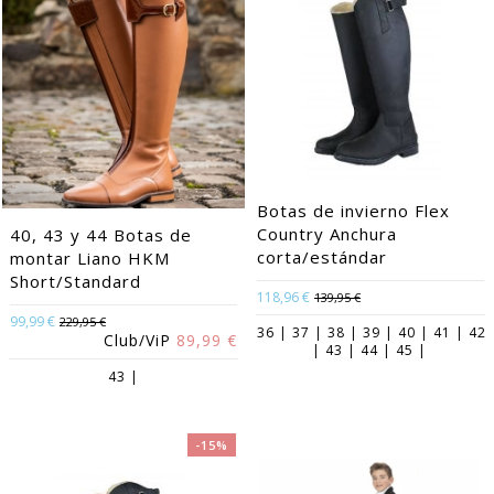
Botas de invierno Flex
Country Anchura
40, 43 y 44 Botas de
corta/estándar
montar Liano HKM
Short/Standard
118,96 €
139,95 €
99,99 €
229,95 €
36 | 37 | 38 | 39 | 40 | 41 | 42
Club/ViP
89,99 €
| 43 | 44 | 45 |
43 |
-15%