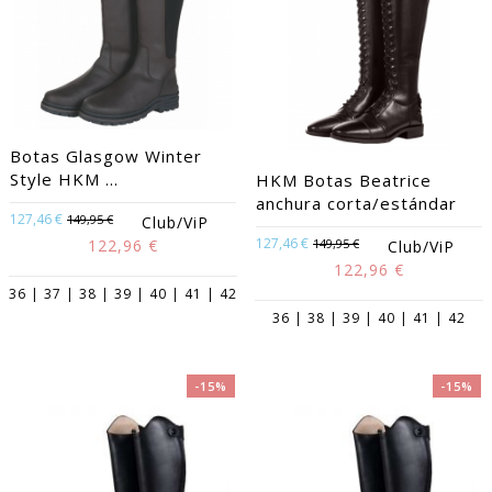
Botas Glasgow Winter
Style HKM ...
HKM Botas Beatrice
anchura corta/estándar
127,46 €
149,95 €
Club/ViP
127,46 €
122,96 €
149,95 €
Club/ViP
122,96 €
36 | 37 | 38 | 39 | 40 | 41 | 42
36 | 38 | 39 | 40 | 41 | 42
-15%
-15%