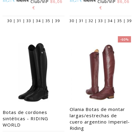
89,21 €
89,21 €
104,95 €
104,95 €
Club/ViP
86,06
Club/ViP
86,06
€
€
30 | 31 | 33 | 34 | 35 | 39
30 | 31 | 32 | 33 | 34 | 35 | 39
-60%
Olania Botas de montar
Botas de cordones
largas/estrechas de
sintéticas - RIDING
cuero argentino Imperiel-
WORLD
Riding