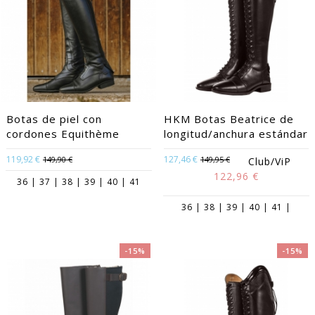
Botas de piel con
HKM Botas Beatrice de
cordones Equithème
longitud/anchura estándar
119,92 €
127,46 €
149,90 €
149,95 €
Club/ViP
122,96 €
36 | 37 | 38 | 39 | 40 | 41
36 | 38 | 39 | 40 | 41 |
-15%
-15%