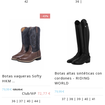
42
36 |
-43%
Botas altas sintéticas con
Botas vaqueras Softy
cordones - RIDING
HKM ...
WORLD
79,99 €
139,95 €
79,99 €
Club/ViP
72,77 €
37 | 38 | 39 | 40 | 41
36 | 37 | 40 | 44 |