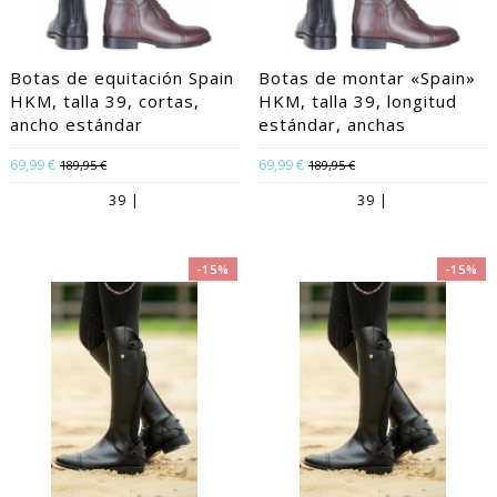
Botas de equitación Spain
Botas de montar «Spain»
HKM, talla 39, cortas,
HKM, talla 39, longitud
ancho estándar
estándar, anchas
69,99 €
69,99 €
189,95 €
189,95 €
39 |
39 |
-15%
-15%