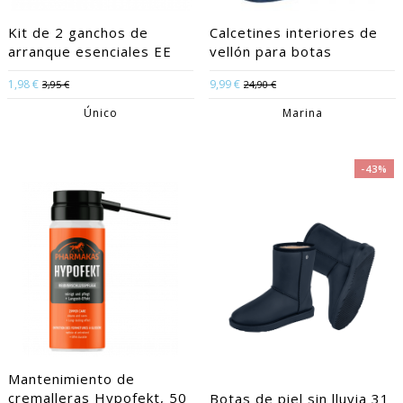
Kit de 2 ganchos de
Calcetines interiores de
arranque esenciales EE
vellón para botas
1,98 €
9,99 €
3,95 €
24,90 €
Único
Marina
-43%
Mantenimiento de
cremalleras Hypofekt, 50
Botas de piel sin lluvia 31