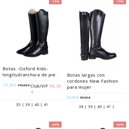
-15%
-15%
Botas -Oxford Kids-
longitud/anchura de pie.
Botas largas con
cordones New Fashion
101,96 €
119,95 €
Club/ViP
98,36
para mujer
€
84,96 €
99,95 €
35 | 39 | 40 | 41
38 | 39 | 40 | 41 |
-60%
-60%