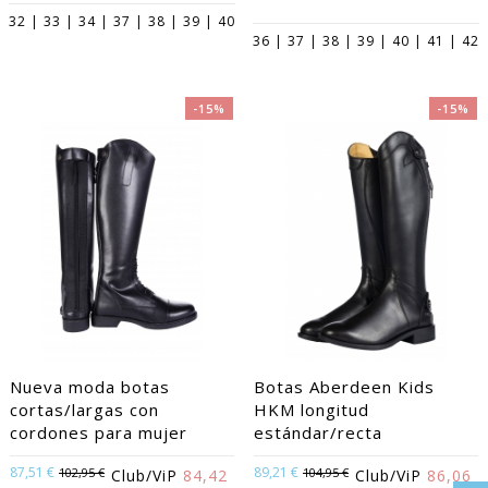
32 | 33 | 34 | 37 | 38 | 39 | 40
36 | 37 | 38 | 39 | 40 | 41 | 42
-15%
-15%
Nueva moda botas
Botas Aberdeen Kids
cortas/largas con
HKM longitud
cordones para mujer
estándar/recta
87,51 €
89,21 €
102,95 €
104,95 €
Club/ViP
84,42
Club/ViP
86,06