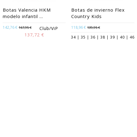
Botas Valencia HKM
Botas de invierno Flex
modelo infantil ...
Country Kids
142,76 €
118,96 €
167,95 €
139,95 €
Club/ViP
137,72 €
34 | 35 | 36 | 38 | 39 | 40 | 46
34 | 35 | 36 | 37 | 38 | 39 | 40
-15%