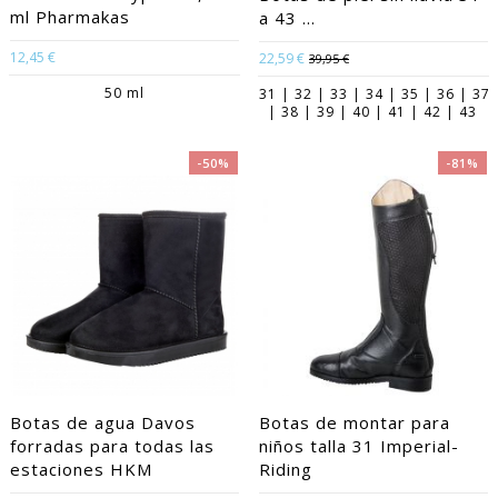
ml Pharmakas
a 43 ...
12,45 €
22,59 €
39,95 €
50 ml
31 | 32 | 33 | 34 | 35 | 36 | 37
| 38 | 39 | 40 | 41 | 42 | 43
-50%
-81%
Botas de agua Davos
Botas de montar para
forradas para todas las
niños talla 31 Imperial-
estaciones HKM
Riding