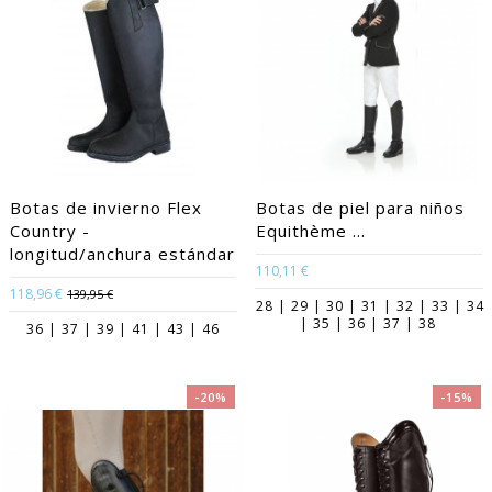
Botas de invierno Flex
Botas de piel para niños
Country -
Equithème ...
longitud/anchura estándar
110,11 €
118,96 €
139,95 €
28 | 29 | 30 | 31 | 32 | 33 | 34
| 35 | 36 | 37 | 38
36 | 37 | 39 | 41 | 43 | 46
-20%
-15%