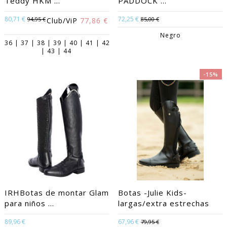
Teddy HKM ...
PADDOCK ...
80,71 €
72,25 €
94,95 €
85,00 €
Club/ViP
77,86 €
Negro
36 | 37 | 38 | 39 | 40 | 41 | 42
| 43 | 44
-15%
IRHBotas de montar Glam
Botas -Julie Kids-
para niños ...
largas/extra estrechas
89,96 €
67,96 €
79,95 €