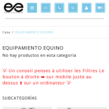
Product deleted from the cart
Product added to the cart
x
x
0
ES
Casa
/
EQUIPAMIENTO EQUINO
EQUIPAMIENTO EQUINO
No hay productos en esta categoría
💡 Un conseil penses à utiliser les Filtres Le
bouton à droite ➡️ sur mobile juste au
dessus ⬆️ sur un ordinateur 💡
SUBCATEGORÍAS