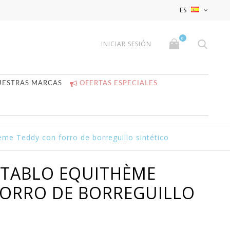
x
x
ES
0
INICIAR SESIÓN
UESTRAS MARCAS
OFERTAS ESPECIALES
me Teddy con forro de borreguillo sintético
STABLO EQUITHÈME
FORRO DE BORREGUILLO