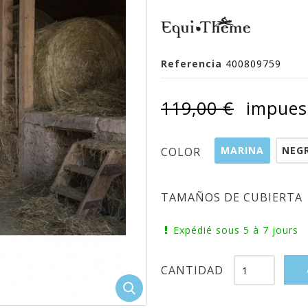
Referencia
400809759
119,00 €
impuest
MARINA
NEG
COLOR
TAMAÑOS DE CUBIERTA
Expédié sous 5 à 7 jours
CANTIDAD