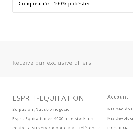
Composición: 100%
poliéster
.
Referencia
4008097
En stock
Sur commande
Indisponible
Warranty
Article 
Option
Marina - 135 / 183 / 6.0 -
400809760
Receive our exclusive offers!
Marina - 145 / 190 / 6.3 -
400809763
Marina - 150 / 198 / 6.6 -
400809766
Marina - 155 / 206 / 6.9 -
400809769
ESPRIT-EQUITATION
Account
Marina - 165 / 215 / 7.0 -
400809770
Mis pedidos
Su pasión ¡Nuestro negocio!
Marina - 125 / 175 / 5.9 -
Mis devoluc
Esprit Equitation es 4000m de stock, un
400809759
Negro - 150 / 198 / 6.6 -
mercancia
equipo a su servicio por e-mail, teléfono o