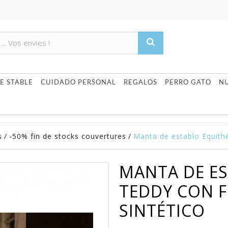
Product deleted from the cart
Product added to the cart
E STABLE
CUIDADO PERSONAL
REGALOS
PERRO GATO
N
s
/
-50% fin de stocks couvertures
/
Manta de establo Equithè
MANTA DE E
TEDDY CON 
SINTÉTICO