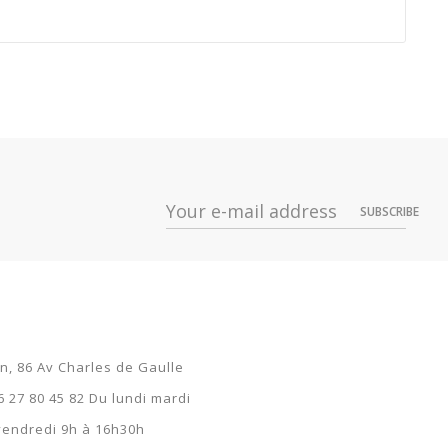
Prix
Dispo
113,05 €
SUBSCRIBE
113,05 €
113,05 €
113,05 €
113,05 €
on, 86 Av Charles de Gaulle
113,05 €
6 27 80 45 82 Du lundi mardi
 vendredi 9h à 16h30h
113,05 €