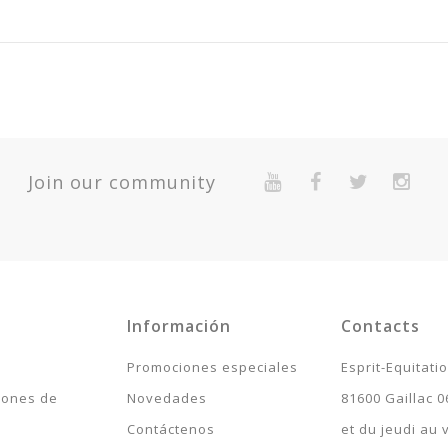
59
2-Year Warranty For Presumed Lack Of Conformity.
Quantité
Join our community
Expédié 5-7 jours
Expédié 5-7 jours
Expédié 5-7 jours
Expédié 5-7 jours
Información
Contacts
Expédié 5-7 jours
Promociones especiales
Esprit-Equitati
Expédié 5-7 jours
iones de
Novedades
81600 Gaillac 0
Contáctenos
et du jeudi au
Expédié 5-7 jours