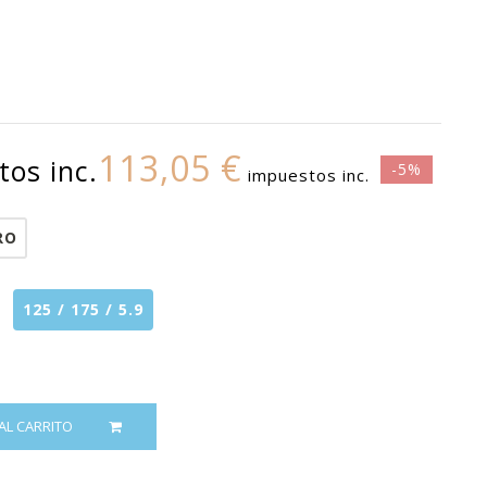
113,05 €
os inc.
-5%
impuestos inc.
RO
125 / 175 / 5.9
AL CARRITO