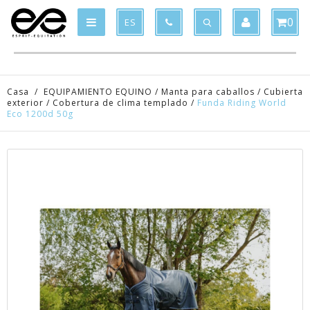
Product deleted from the cart
Product added to the cart
x
x
0
ES
Casa
/
EQUIPAMIENTO EQUINO
/
Manta para caballos
/
Cubierta
exterior
/
Cobertura de clima templado
/
Funda Riding World
Eco 1200d 50g