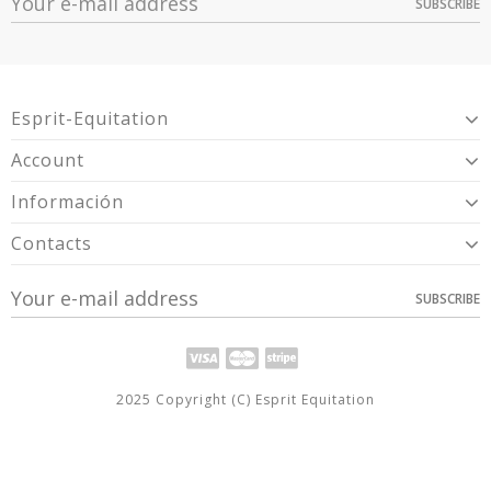
SUBSCRIBE
Option
Quantité
Prix
Dispo
Article 2-Year Warranty For Presumed Lack
Multicolor -
Warranty
Of Conformity.
3
18,99 €
135335700.ST
Esprit-Equitation
Account
Información
Contacts
SUBSCRIBE
2025 Copyright (C) Esprit Equitation