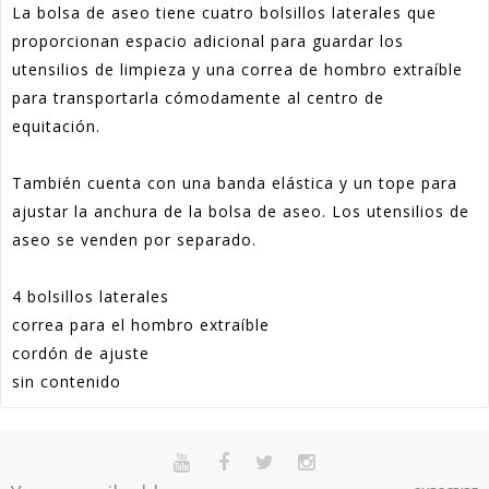
La bolsa de aseo tiene cuatro bolsillos laterales que
proporcionan espacio adicional para guardar los
utensilios de limpieza y una correa de hombro extraíble
para transportarla cómodamente al centro de
equitación.
También cuenta con una banda elástica y un tope para
ajustar la anchura de la bolsa de aseo. Los utensilios de
aseo se venden por separado.
4 bolsillos laterales
correa para el hombro extraíble
cordón de ajuste
sin contenido
Referencia
135335700.ST
En stock
Sur commande
Indisponible
Promoción
30