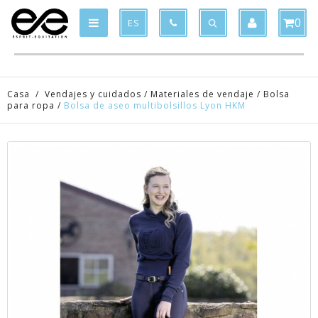
Product deleted from the cart
Product added to the cart
x
x
0
ES
Casa
/
Vendajes y cuidados
/
Materiales de vendaje
/
Bolsa
para ropa
/
Bolsa de aseo multibolsillos Lyon HKM