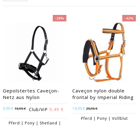
-28%
-42%
EACUTE;S
Gepolstertes Caveçon-
Caveçon nylon double
Netz aus Nylon
frontal by Imperial Riding
9,99 €
14,99 €
13,95 €
25,95 €
Club/ViP
9,49 €
Pferd | Pony | Vollblut
Pferd | Pony | Shetland |