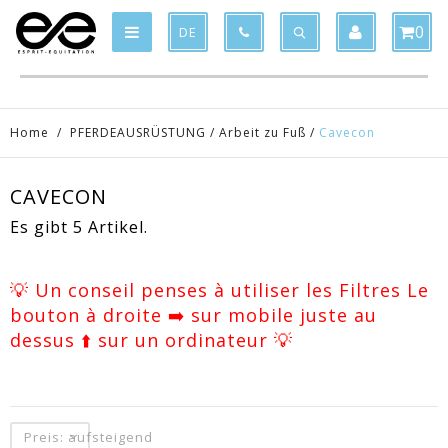
Product deleted from the cart
Product added to the cart
x
x
0
DE
Home
/
PFERDEAUSRÜSTUNG
/
Arbeit zu Fuß
/
Cavecon
CAVECON
Es gibt 5 Artikel.
💡 Un conseil penses à utiliser les Filtres Le
bouton à droite ➡️ sur mobile juste au
dessus ⬆️ sur un ordinateur 💡
Preis: aufsteigend