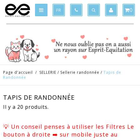
Produit supprimé du panier
Produit ajouté au panier
x
x
0
FR
Page d'accueil
/
SELLERIE
/
Sellerie randonnée
/
Tapis de
Randonnée
TAPIS DE RANDONNÉE
Il y a 20 produits.
💡 Un conseil penses à utiliser les Filtres Le
bouton à droite ➡️ sur mobile juste au