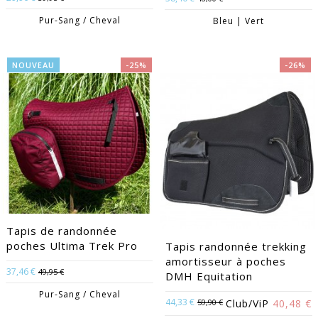
Pur-Sang / Cheval
Bleu | Vert
NOUVEAU
-25%
-26%
Tapis de randonnée
poches Ultima Trek Pro
Tapis randonnée trekking
amortisseur à poches
37,46 €
49,95 €
DMH Equitation
Pur-Sang / Cheval
44,33 €
59,90 €
Club/ViP
40,48 €