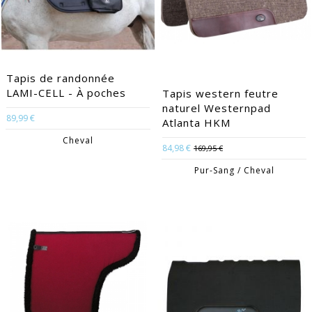
Tapis de randonnée
LAMI-CELL - À poches
Tapis western feutre
naturel Westernpad
89,99 €
Atlanta HKM
Cheval
84,98 €
169,95 €
Pur-Sang / Cheval