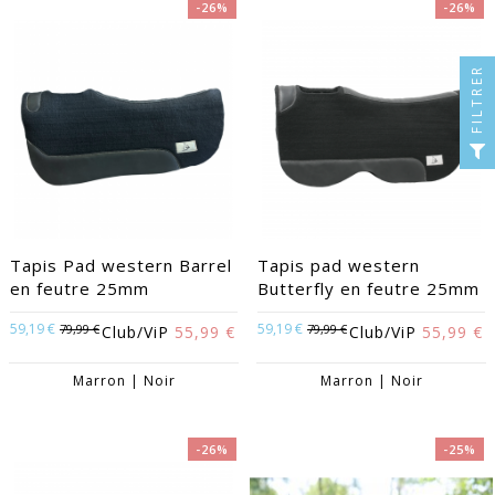
-26%
-26%
FILTRER
Tapis Pad western Barrel
Tapis pad western
en feutre 25mm
Butterfly en feutre 25mm
59,19 €
59,19 €
79,99 €
79,99 €
Club/ViP
55,99 €
Club/ViP
55,99 €
Marron | Noir
Marron | Noir
-26%
-25%