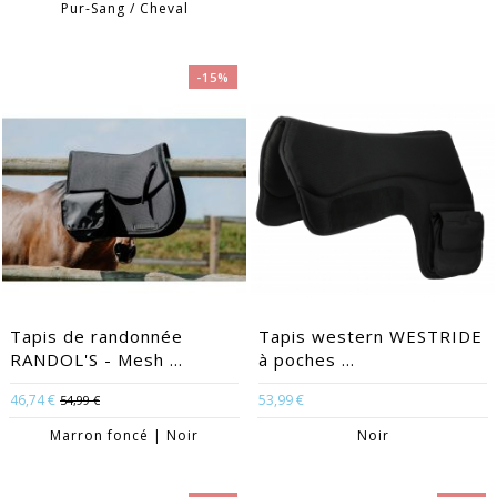
Pur-Sang / Cheval
-15%
Tapis de randonnée
Tapis western WESTRIDE
RANDOL'S - Mesh ...
à poches ...
46,74 €
53,99 €
54,99 €
Marron foncé | Noir
Noir