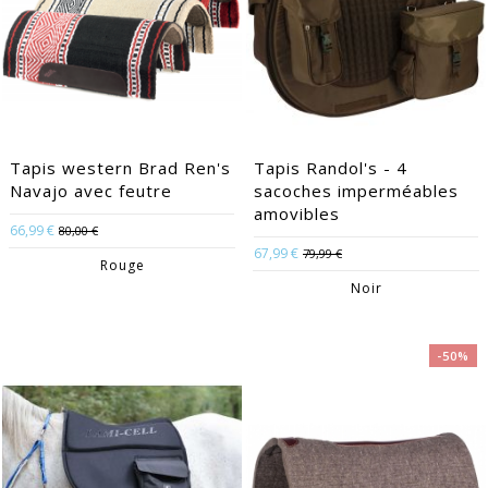
Tapis western Brad Ren's
Tapis Randol's - 4
Navajo avec feutre
sacoches imperméables
amovibles
66,99 €
80,00 €
67,99 €
79,99 €
Rouge
Noir
-50%