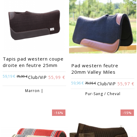
Tapis pad western coupe
droite en feutre 25mm
Pad western feutre
20mm Valley Miles
59,19 €
79,99 €
Club/ViP
55,99 €
59,96 €
79,95 €
Club/ViP
55,97 €
Marron |
Pur-Sang / Cheval
-16%
-15%