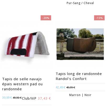
Pur-Sang / Cheval
-20%
-15%
Tapis long de randonnée
Randol's Confort
Tapis de selle navajo
épais western pad ou
42,49 €
49,99 €
randonnée
Marron | Noir
39,99 €
49,90 €
Club/ViP
37,43 €