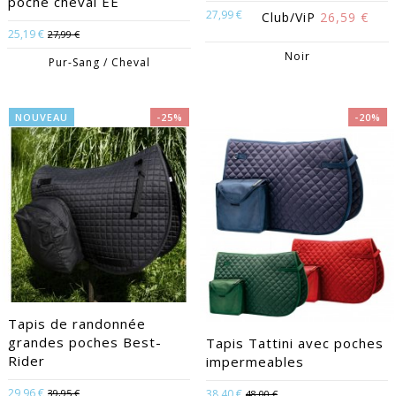
poche cheval EE
27,99 €
Club/ViP
26,59 €
25,19 €
27,99 €
Noir
Pur-Sang / Cheval
NOUVEAU
-25%
-20%
Tapis de randonnée
grandes poches Best-
Tapis Tattini avec poches
Rider
impermeables
29,96 €
39,95 €
38,40 €
48,00 €