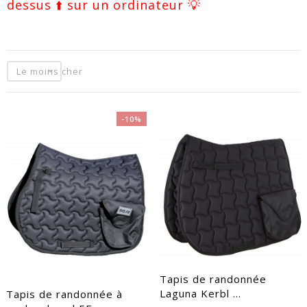
dessus ⬆️ sur un ordinateur 💡
Le moins cher
-10%
EACUTE;S
Tapis de randonnée
Laguna Kerbl ...
Tapis de randonnée à