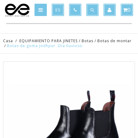
Product deleted from the cart
Product added to the cart
x
x
0
ES
Casa
/
EQUIPAMIENTO PARA JINETES
/
Botas
/
Botas de montar
/
Botas de goma Jodhpur -Día lluvioso-