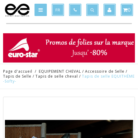
Produit supprimé du panier
Produit ajouté au panier
x
x
0
FR
Page d'accueil
/
EQUIPEMENT CHEVAL
/
Accessoire de Selle
/
Tapis de Selle
/
Tapis de selle cheval
/
Tapis de selle EQUITHÈME
-Softy-