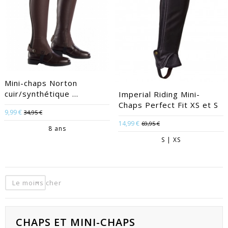
Mini-chaps Norton
cuir/synthétique ...
Imperial Riding Mini-
Chaps Perfect Fit XS et S
9,99 €
34,95 €
14,99 €
69,95 €
8 ans
S | XS
Le moins cher
CHAPS ET MINI-CHAPS