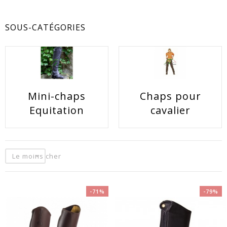
SOUS-CATÉGORIES
Mini-chaps
Chaps pour
EACUTE;S
Equitation
cavalier
Le moins cher
-71%
-79%