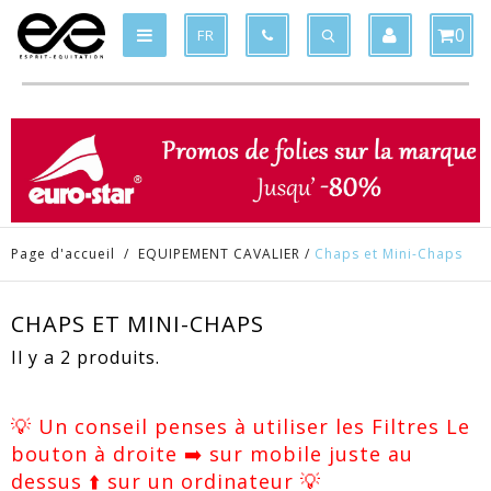
Produit supprimé du panier
Produit ajouté au panier
x
x
0
FR
Page d'accueil
/
EQUIPEMENT CAVALIER
/
Chaps et Mini-Chaps
CHAPS ET MINI-CHAPS
Il y a 2 produits.
💡 Un conseil penses à utiliser les Filtres Le
bouton à droite ➡️ sur mobile juste au
dessus ⬆️ sur un ordinateur 💡