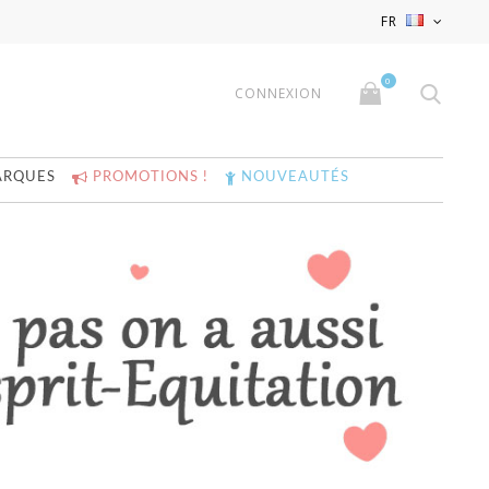
x
x
FR
0
CONNEXION
ARQUES
PROMOTIONS !
NOUVEAUTÉS