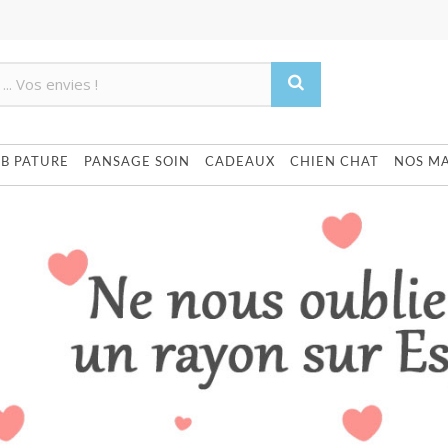
Produit supprimé du panier
Produit ajouté au panier
UB PATURE
PANSAGE SOIN
CADEAUX
CHIEN CHAT
NOS M