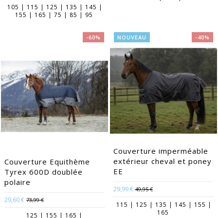
105 | 115 | 125 | 135 | 145 |
155 | 165 | 75 | 85 | 95
-60%
NOUVEAU
-40%
Couverture imperméable
extérieur cheval et poney
Couverture Equithème
EE
Tyrex 600D doublée
polaire
29,99 €
49,95 €
29,60 €
73,99 €
115 | 125 | 135 | 145 | 155 |
165
125 | 155 | 165 |