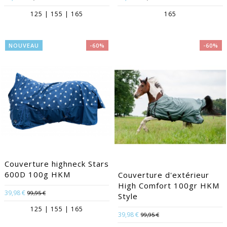
125 | 155 | 165
165
NOUVEAU
-60%
-60%
Couverture highneck Stars
600D 100g HKM
Couverture d'extérieur
High Comfort 100gr HKM
39,98 €
99,95 €
Style
125 | 155 | 165
39,98 €
99,95 €