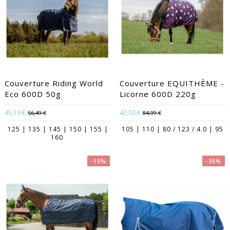
Couverture Riding World
Couverture EQUITHÈME -
Eco 600D 50g
Licorne 600D 220g
45,19 €
42,50 €
56,49 €
84,99 €
125 | 135 | 145 | 150 | 155 |
105 | 110 | 80 / 123 / 4.0 | 95
160
-15%
-35%