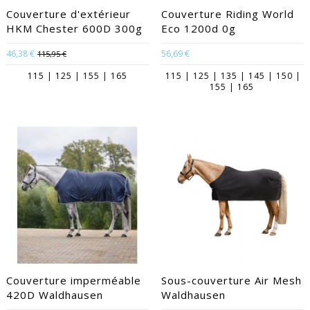
Couverture d'extérieur
Couverture Riding World
HKM Chester 600D 300g
Eco 1200d 0g
46,38 €
56,69 €
115,95 €
115 | 125 | 155 | 165
115 | 125 | 135 | 145 | 150 |
155 | 165
Couverture imperméable
Sous-couverture Air Mesh
420D Waldhausen
Waldhausen