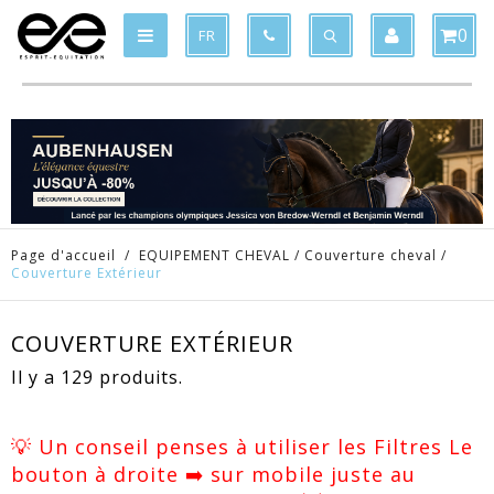
Produit supprimé du panier
Produit ajouté au panier
x
x
0
FR
Page d'accueil
/
EQUIPEMENT CHEVAL
/
Couverture cheval
/
Couverture Extérieur
COUVERTURE EXTÉRIEUR
Il y a 129 produits.
💡 Un conseil penses à utiliser les Filtres Le
bouton à droite ➡️ sur mobile juste au