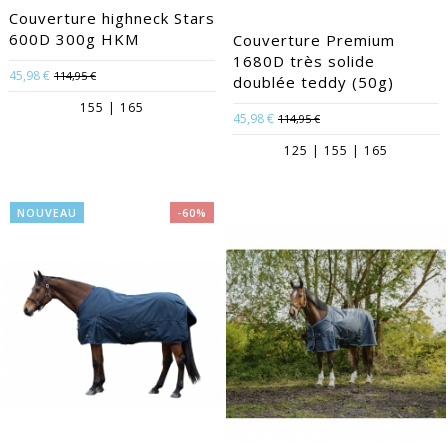
Couverture highneck Stars
600D 300g HKM
Couverture Premium
1680D très solide
45,98 €
114,95 €
doublée teddy (50g)
155 | 165
45,98 €
114,95 €
125 | 155 | 165
NOUVEAU
-60%