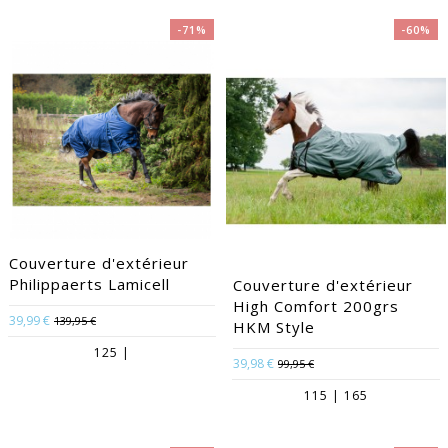
-71%
-60%
Couverture d'extérieur
Philippaerts Lamicell
Couverture d'extérieur
High Comfort 200grs
39,99 €
139,95 €
HKM Style
125 |
39,98 €
99,95 €
115 | 165