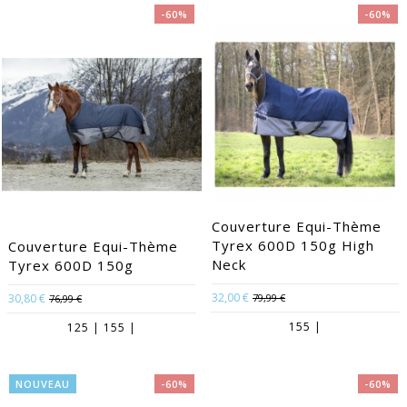
-60%
-60%
Couverture Equi-Thème
Tyrex 600D 150g High
Couverture Equi-Thème
Neck
Tyrex 600D 150g
32,00 €
30,80 €
79,99 €
76,99 €
155 |
125 | 155 |
NOUVEAU
-60%
-60%