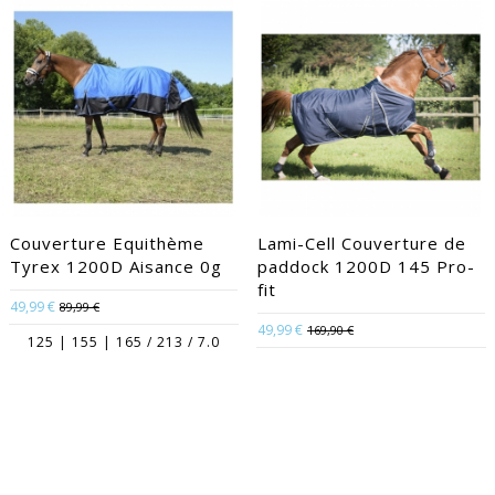
Couverture Equithème
Lami-Cell Couverture de
Tyrex 1200D Aisance 0g
paddock 1200D 145 Pro-
fit
49,99 €
89,99 €
49,99 €
169,90 €
125 | 155 | 165 / 213 / 7.0
145 |
NOUVEAU
-60%