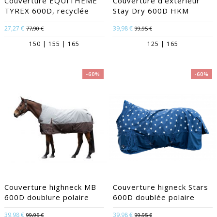
Couverture EQUITHÈME
Couverture d'extérieur
TYREX 600D, recyclée
Stay Dry 600D HKM
27,27 €
39,98 €
77,90 €
99,95 €
150 | 155 | 165
125 | 165
-60%
-60%
Couverture highneck MB
Couverture higneck Stars
600D doublure polaire
600D doublée polaire
39,98 €
39,98 €
99,95 €
99,95 €