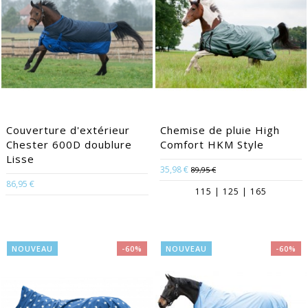
Couverture d'extérieur
Chemise de pluie High
Chester 600D doublure
Comfort HKM Style
Lisse
35,98 €
89,95 €
86,95 €
115 | 125 | 165
NOUVEAU
-60%
NOUVEAU
-60%