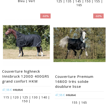
Bleu | Vert
125 | 135 | 145 | 150 | 155 |
165
-60%
-60%
Couverture highneck
Innsbruck 1200D 400GRS
Couverture Premium
grand confort HKM
1680D très solide
doublure lisse
47,98 €
119,95 €
47,98 €
119,95 €
115 | 120 | 125 | 130 | 140 |
150 |
155 | 165