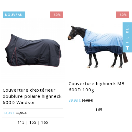
NOUVEAU
-60%
-60%
FILTRER
Couverture highneck MB
600D 100g ...
Couverture d'extérieur
doublure polaire highneck
39,98 €
99,95 €
600D Windsor
165
39,98 €
99,95 €
115 | 155 | 165