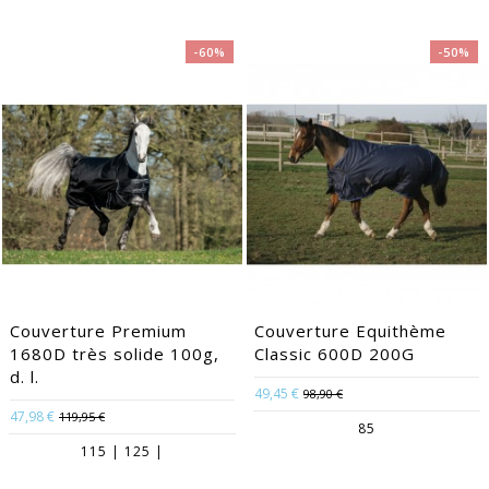
-60%
-50%
Couverture Premium
Couverture Equithème
1680D très solide 100g,
Classic 600D 200G
d. l.
49,45 €
98,90 €
47,98 €
119,95 €
85
115 | 125 |