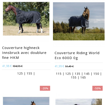
Couverture highneck
Innsbruck avec doublure
Couverture Riding World
fine HKM
Eco 600D 0g
41,98 €
104,95 €
41,99 €
51,49 €
125 | 155 |
115 | 125 | 135 | 145 | 150 |
155 | 165
-20%
-50%