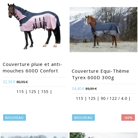
Couverture pluie et anti-
mouches 600D Confort
Couverture Equi-Thème
Tyrex 600D 300g
32,38 €
80,95 €
34,40 €
85,99 €
115 | 125 | 155 |
115 | 125 | 90 / 122 / 4.0 |
NOUVEAU
NOUVEAU
-60%