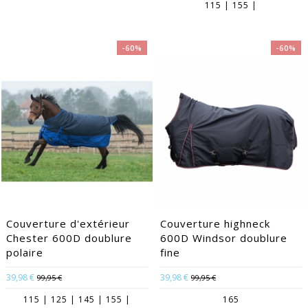
115 | 155 |
-60%
-60%
Couverture d'extérieur
Couverture highneck
Chester 600D doublure
600D Windsor doublure
polaire
fine
39,98 €
39,98 €
99,95 €
99,95 €
115 | 125 | 145 | 155 |
165