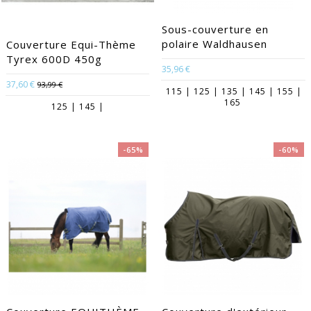
Sous-couverture en
polaire Waldhausen
Couverture Equi-Thème
Tyrex 600D 450g
35,96 €
37,60 €
93,99 €
115 | 125 | 135 | 145 | 155 |
165
125 | 145 |
-65%
-60%