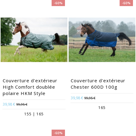
-60%
-60%
Couverture d'extérieur
Couverture d'extérieur
High Comfort doublée
Chester 600D 100g
polaire HKM Style
39,98 €
99,95 €
39,98 €
99,95 €
165
155 | 165
-60%