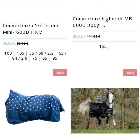
Couverture highneck MB
600D 300g ...
Couverture d'extérieur
Mini- 600D HKM
45,98 €
114,95 €
50,96 €
59,95 €
155 |
100 | 105 | 55 / 69 / 2.3 | 65 /
84 / 2.9 | 75 | 85 | 95
-60%
-60%