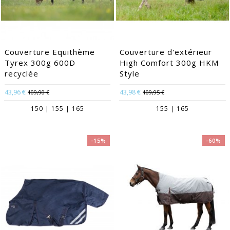
Couverture Equithème
Couverture d'extérieur
Tyrex 300g 600D
High Comfort 300g HKM
recyclée
Style
43,96 €
43,98 €
109,90 €
109,95 €
150 | 155 | 165
155 | 165
-15%
-60%