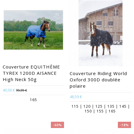
Couverture EQUITHÈME
TYREX 1200D AISANCE
Couverture Riding World
High Neck 50g
Oxford 300D doublée
polaire
40,00 €
99,99 €
48,59 €
165
115 | 120 | 125 | 135 | 145 |
150 | 155 | 165
-60%
-18%