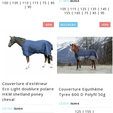
27,98 €
69,95 €
100 | 105 | 110 | 115 | 75 | 85
| 95
105 | 115 | 125 | 135 | 145 |
155 | 165 | 75 | 85 | 95
-60%
NOUVEAU
-60%
Couverture d'extérieur
Eco Light doublure polaire
Couverture Equithème
HKM shetland poney
Tyrex 600 D Polyfil 50g
cheval
29,60 €
73,99 €
29,18 €
72,95 €
125 | 155 |