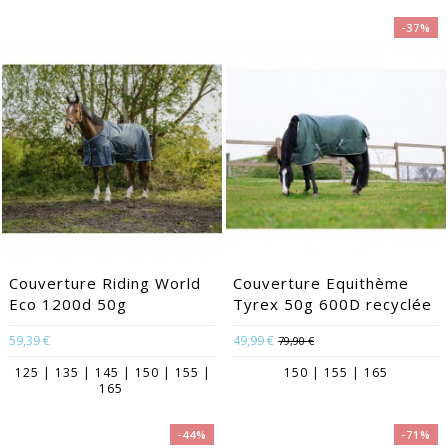
-37%
Couverture Riding World
Couverture Equithème
Eco 1200d 50g
Tyrex 50g 600D recyclée
59,39 €
49,99 €
79,90 €
125 | 135 | 145 | 150 | 155 |
150 | 155 | 165
165
-44%
-71%