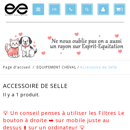
Produit supprimé du panier
Produit ajouté au panier
x
x
0
FR
Page d'accueil
/
EQUIPEMENT CHEVAL
/
Accessoire de Selle
ACCESSOIRE DE SELLE
Il y a 1 produit.
💡 Un conseil penses à utiliser les Filtres Le
bouton à droite ➡️ sur mobile juste au
dessus ⬆️ sur un ordinateur 💡