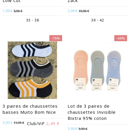
Low Cut
Zack
1,99 €
2,99 €
5,90 €
19,90 €
35 - 38
39 - 42
-75%
-60%
3 paires de chaussettes
Lot de 3 paires de
basses Muito Bom Nice
chaussettes Invisible
Bixtra 95% coton
3,00 €
11,99 €
Club/ViP
2,49 €
3,99 €
9,99 €