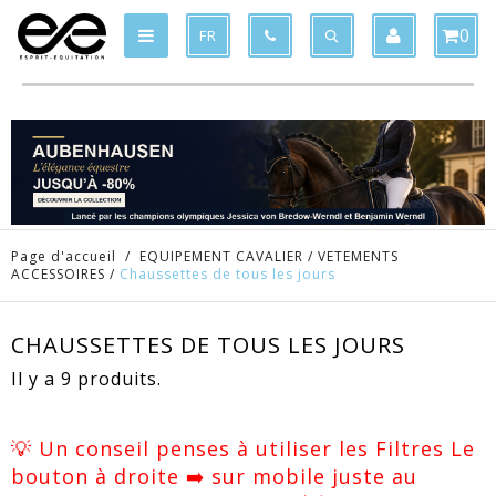
Produit supprimé du panier
Produit ajouté au panier
x
x
0
FR
Page d'accueil
/
EQUIPEMENT CAVALIER
/
VETEMENTS
ACCESSOIRES
/
Chaussettes de tous les jours
CHAUSSETTES DE TOUS LES JOURS
Il y a 9 produits.
💡 Un conseil penses à utiliser les Filtres Le
bouton à droite ➡️ sur mobile juste au