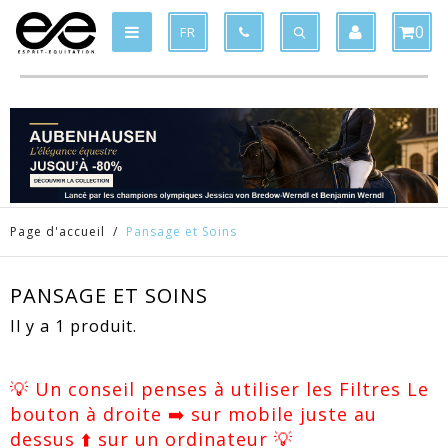
Produit supprimé du panier
Produit ajouté au panier
x
x
0
FR
Page d'accueil
/
Pansage et Soins
PANSAGE ET SOINS
Il y a 1 produit.
💡 Un conseil penses à utiliser les Filtres Le
bouton à droite ➡️ sur mobile juste au
dessus ⬆️ sur un ordinateur 💡