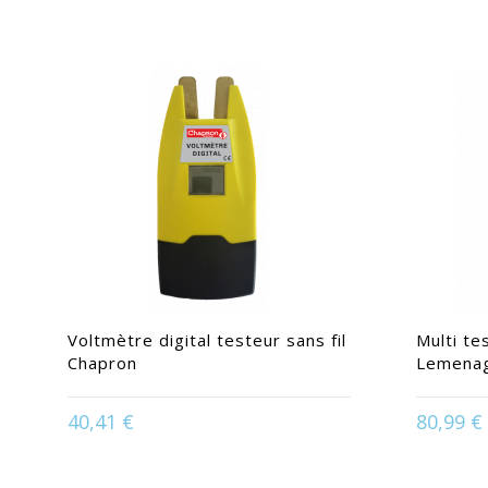
Voltmètre digital testeur sans fil
Multi te
Chapron
Lemena
40,41 €
80,99 €
Disponible en :
Jaune
Dis