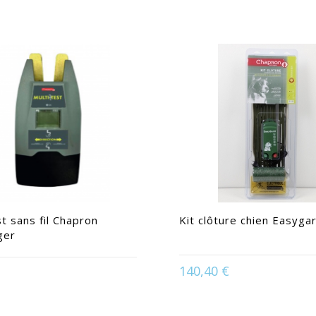
st sans fil Chapron
Kit clôture chien Easygard
ger
140,40 €
Disponible en :
Stand
ponible en :
Standard