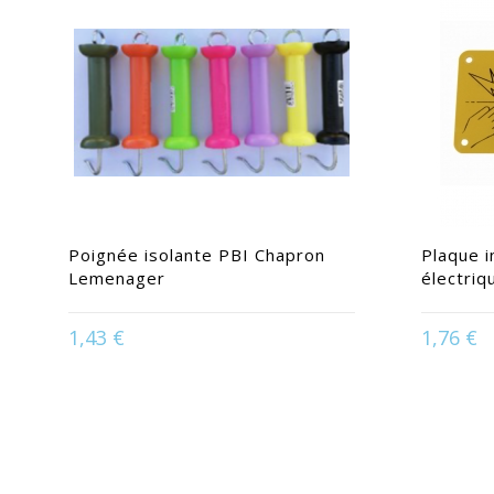
Poignée isolante PBI Chapron
Plaque i
Lemenager
électriq
Disponible en :
Bleu | Jaune | Noir |
Orange | Rose | Vert kaki clair | Vert
1,43 €
1,76 €
pomme | Violet
D