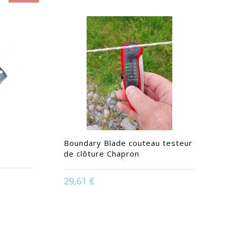
Boundary Blade couteau testeur
de clôture Chapron
29,61 €
ge
Disponible en :
Noir / Rouge