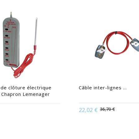
de clôture électrique
Câble inter-lignes ...
 Chapron Lemenager
22,02 €
36,70 €
Disponible en :
Rou
ponible en :
Standard