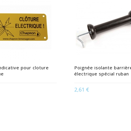
ndicative pour cloture
Poignée isolante barrièr
ue
électrique spécial ruban
2,61 €
isponible en :
Jaune
Disponible en :
Noir | 