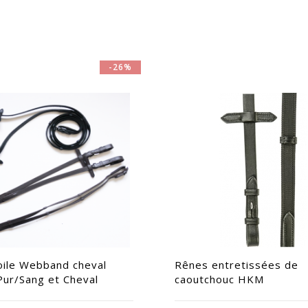
-26%
oile Webband cheval
Rênes entretissées de
Pur/Sang et Cheval
caoutchouc HKM