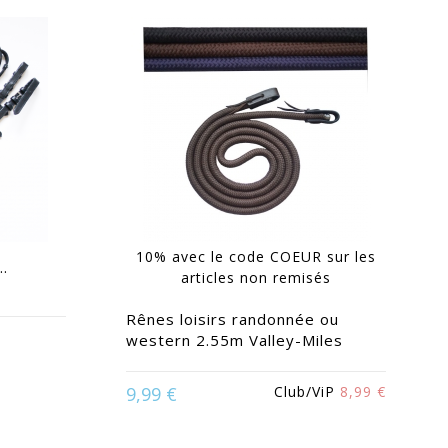
10% avec le code COEUR sur les
..
articles non remisés
Rênes loisirs randonnée ou
western 2.55m Valley-Miles
and
9,99 €
Club/ViP
8,99 €
Disponible en :
Marine | Noir