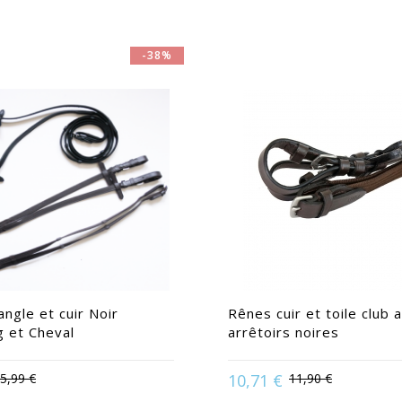
-38%
ngle et cuir Noir
Rênes cuir et toile club 
g et Cheval
arrêtoirs noires
5,99 €
10,71 €
11,90 €
ble en :
Cheval | Pur-Sang
Disponible en :
Poney