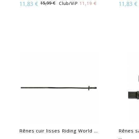
11,83 €
15,99 €
11,83 €
Club/ViP
11,19 €
Disponible en :
Poney | Shetland
Disponi
Rênes cuir lisses Riding World ...
Rênes s
...