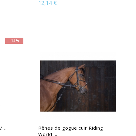
12,14 €
Disponible en :
Cheval | Poney
-15%
 ...
Rênes de gogue cuir Riding
World ...