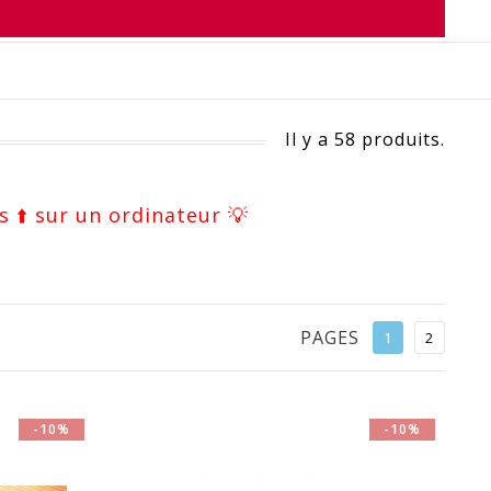
Il y a 58 produits.
s ⬆️ sur un ordinateur 💡
PAGES
1
2
-10%
-10%