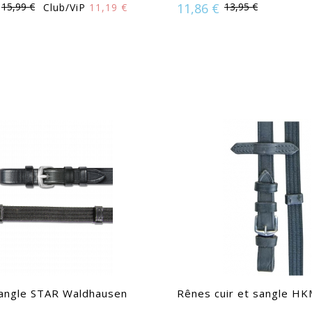
15,99 €
11,86 €
13,95 €
Club/ViP
11,19 €
Disponible en :
ble en :
Cheval | Pur-Sang
angle STAR Waldhausen
Rênes cuir et sangle HKM