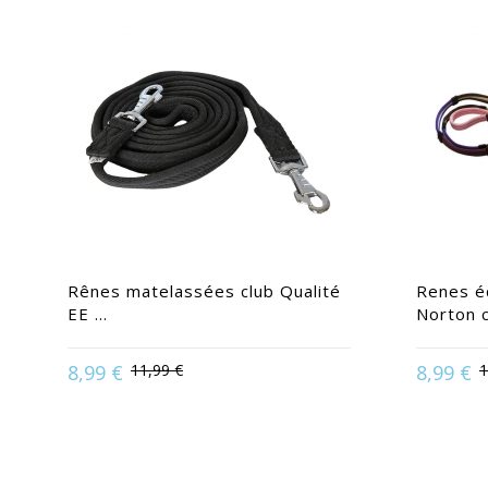
Rênes matelassées club Qualité
Renes é
EE ...
Norton 
8,99 €
11,99 €
8,99 €
1
Disponible en :
Poney | Pur-Sang / Cheval
Disponible 