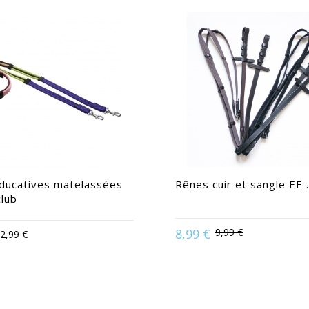
ducatives matelassées
Rênes cuir et sangle EE .
club
8,99 €
9,99 €
2,99 €
Disponible en :
Shetl
en :
Cheval | Poney | Shetland