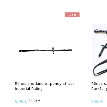
-75%
Rênes shetland et poney strass
Rênes sa
Imperial Riding
Pur/San
9,99 €
39,95 €
9,99 €
1
Disponible en :
Poney | Shetland
Disponi