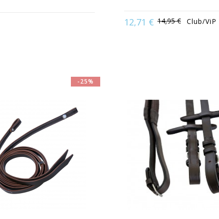
12,71 €
14,95 €
Club/ViP
ible en :
Cheval | Poney
Disponible en :
Noi
-25%