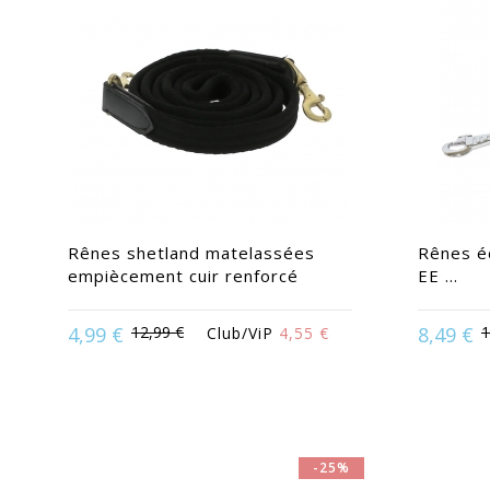
Rênes shetland matelassées
Rênes é
empiècement cuir renforcé
EE ...
4,99 €
12,99 €
8,49 €
1
Club/ViP
4,55 €
Disponible 
Disponible en :
Marron | Noir
-25%