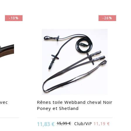
-10%
-26%
avec
Rênes toile Webband cheval Noir
Poney et Shetland
11,83 €
15,99 €
Club/ViP
11,19 €
 |
Disponible en :
Poney | Shetland