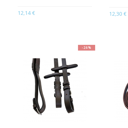
12,14 €
12,30 €
Disponible en :
Havane | Noir
Dispon
-26%