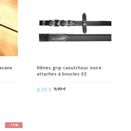
havane
Rênes grip caoutchouc noire
attaches à boucles EE
8,99 €
9,99 €
 |
Disponible en :
Pur-Sang / Cheval
-10%