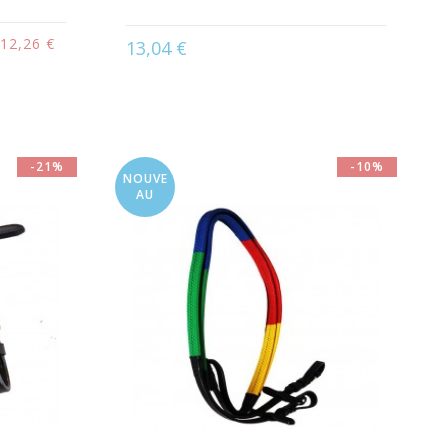
12,26 €
13,04 €
Disponible en :
Pur-Sang / Cheval
r
-21%
-10%
NOUVE
AU