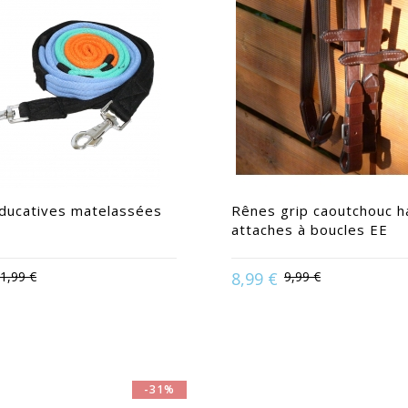
ducatives matelassées
Rênes grip caoutchouc 
attaches à boucles EE
1,99 €
8,99 €
9,99 €
en :
Cheval | Poney | Shetland
Disponible en :
Poney
-31%