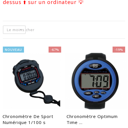
dessus ⬆️ sur un ordinateur 💡
Le moins cher
NOUVEAU
-67%
-19%
EACUTE;S
Chronomètre De Sport
Chronomètre Optimum
Numérique 1/100 s
Time ...