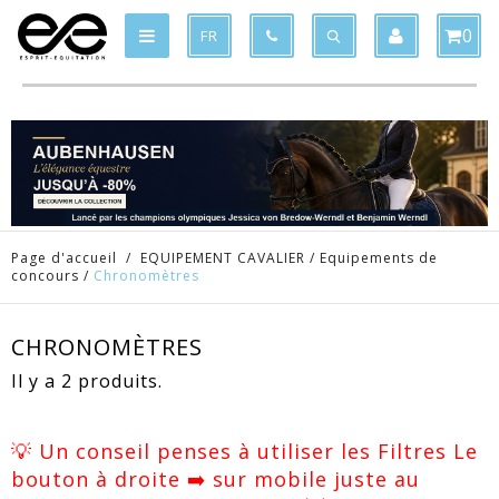
Produit supprimé du panier
Produit ajouté au panier
x
x
0
FR
Page d'accueil
/
EQUIPEMENT CAVALIER
/
Equipements de
concours
/
Chronomètres
CHRONOMÈTRES
Il y a 2 produits.
💡 Un conseil penses à utiliser les Filtres Le
bouton à droite ➡️ sur mobile juste au