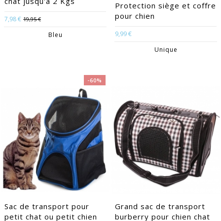
chat jusqu'à 2 Kgs
Protection siège et coffre
pour chien
7,98 €
19,95 €
9,99 €
Bleu
Unique
-60%
Sac de transport pour
Grand sac de transport
petit chat ou petit chien
burberry pour chien chat