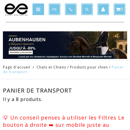
Produit supprimé du panier
Produit ajouté au panier
x
x
0
FR
Page d'accueil
/
Chats et Chiens
/
Produits pour chien
/
Panier
de transport
PANIER DE TRANSPORT
Il y a 8 produits.
💡 Un conseil penses à utiliser les Filtres Le
bouton à droite ➡️ sur mobile juste au