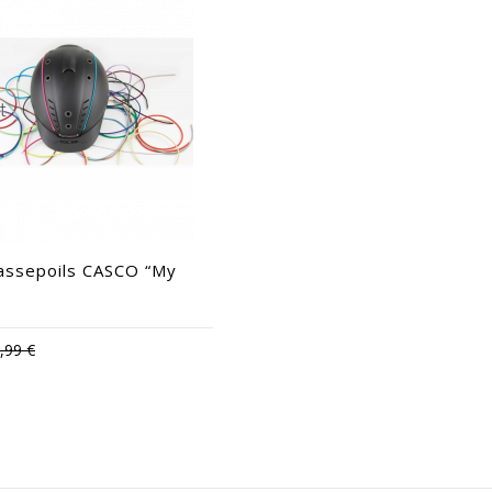
passepoils CASCO “My
,99 €
Disponible en :
L/XL