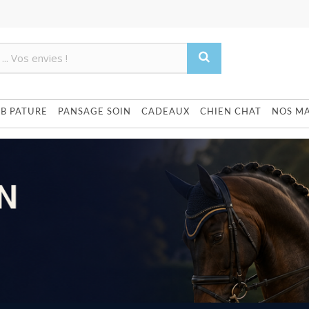
Produit supprimé du panier
Produit ajouté au panier
UB PATURE
PANSAGE SOIN
CADEAUX
CHIEN CHAT
NOS M