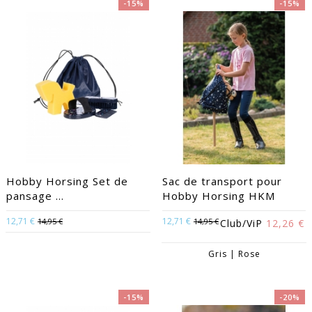
-15%
-15%
Hobby Horsing Set de
Sac de transport pour
pansage ...
Hobby Horsing HKM
12,71 €
12,71 €
14,95 €
14,95 €
Club/ViP
12,26 €
Gris | Rose
-15%
-20%