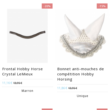
-20%
-15%
Frontal Hobby Horse
Bonnet anti-mouches de
Crystal LeMieux
compétition Hobby
Horsing
11,16 €
13,95 €
11,86 €
13,95 €
Marron
Unique