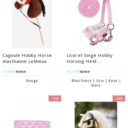
Cagoule Hobby Horse
Licol et longe Hobby
elasthanne LeMieux
Horsing HKM ...
15,96 €
16,11 €
19,95 €
18,95 €
Rouge
Bleu foncé | Gris | Rose |
Stars
-15%
-20%