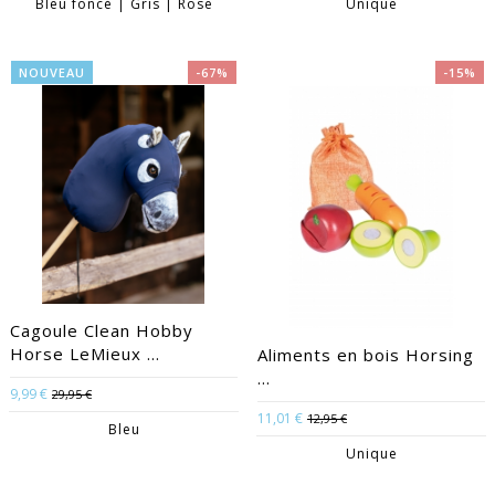
Bleu foncé | Gris | Rose
Unique
NOUVEAU
-67%
-15%
Cagoule Clean Hobby
Horse LeMieux ...
Aliments en bois Horsing
...
9,99 €
29,95 €
11,01 €
12,95 €
Bleu
Unique