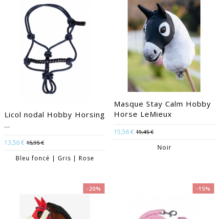
Masque Stay Calm Hobby
Horse LeMieux
Licol nodal Hobby Horsing
...
15,56 €
19,45 €
13,56 €
15,95 €
Noir
Bleu foncé | Gris | Rose
-20%
-15%