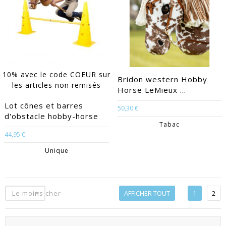
10% avec le code COEUR sur
Bridon western Hobby
les articles non remisés
Horse LeMieux ...
Lot cônes et barres
50,30 €
d'obstacle hobby-horse
Tabac
44,95 €
Unique
Le moins cher
AFFICHER TOUT
1
2