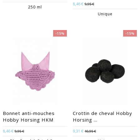
8,46 €
9,95 €
250 ml
Unique
-15%
-15%
Bonnet anti-mouches
Crottin de cheval Hobby
Hobby Horsing HKM
Horsing ...
8,46 €
9,31 €
9,95 €
10,95 €