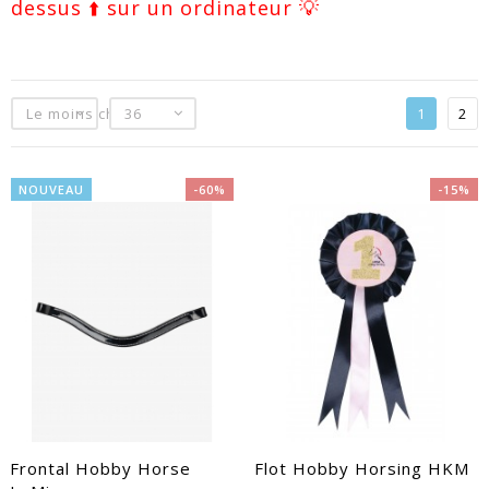
dessus ⬆️ sur un ordinateur 💡
Le moins cher
36
1
2
NOUVEAU
-60%
-15%
EACUTE;S
Frontal Hobby Horse
Flot Hobby Horsing HKM