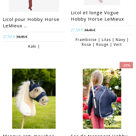
Licol et longe Vogue
Hobby Horse LeMieux
Licol pour Hobby Horse
LeMieux ...
27,56 €
34,45 €
27,56 €
34,45 €
Framboise | Lilas | Navy |
Rose | Rouge | Vert
Kaki |
-20%