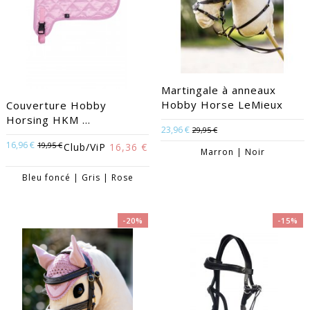
Martingale à anneaux
Hobby Horse LeMieux
Couverture Hobby
Horsing HKM ...
23,96 €
29,95 €
16,96 €
19,95 €
Club/ViP
16,36 €
Marron | Noir
Bleu foncé | Gris | Rose
-20%
-15%