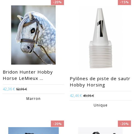
-20%
-15%
Bridon Hunter Hobby
Horse LeMieux ...
Pylônes de piste de sautr
Hobby Horsing
42,36 €
52,95 €
42,46 €
49,95 €
Marron
Unique
-20%
-20%