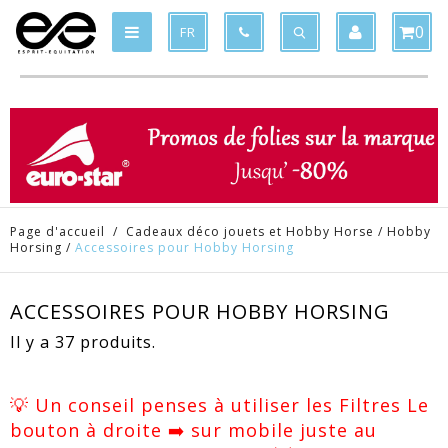
Produit supprimé du panier
Produit ajouté au panier
x
x
0
FR
Page d'accueil
/
Cadeaux déco jouets et Hobby Horse
/
Hobby
Horsing
/
Accessoires pour Hobby Horsing
ACCESSOIRES POUR HOBBY HORSING
Il y a 37 produits.
💡 Un conseil penses à utiliser les Filtres Le
bouton à droite ➡️ sur mobile juste au