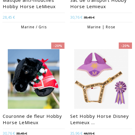
Masque anti-mouches
Sac de transport Hobby
Hobby Horse LeMieux
Horse Lemieux
28,45 €
30,76 €
38,45 €
Marine / Gris
Marine | Rose
-20%
-20%
Couronne de fleur Hobby
Set Hobby Horse Disney
Horse LeMieux
Lemieux ...
30,76 €
35,96 €
38,45 €
44,95 €