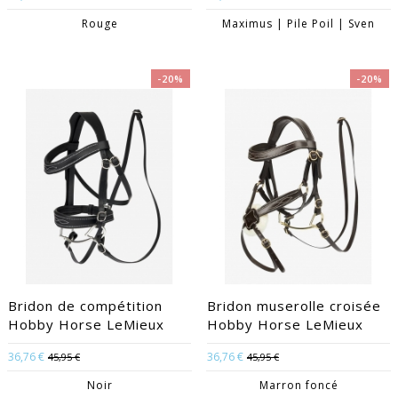
Rouge
Maximus | Pile Poil | Sven
-20%
-20%
Bridon de compétition
Bridon muserolle croisée
Hobby Horse LeMieux
Hobby Horse LeMieux
36,76 €
36,76 €
45,95 €
45,95 €
Noir
Marron foncé