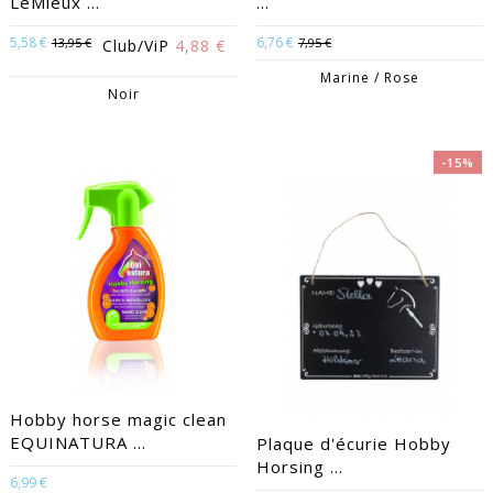
LeMieux ...
...
5,58 €
6,76 €
13,95 €
7,95 €
Club/ViP
4,88 €
Marine / Rose
Noir
-15%
Hobby horse magic clean
EQUINATURA ...
Plaque d'écurie Hobby
Horsing ...
6,99 €