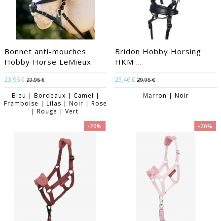
Bonnet anti-mouches
Bridon Hobby Horsing
Hobby Horse LeMieux
HKM ...
23,96 €
25,46 €
29,95 €
29,95 €
Bleu | Bordeaux | Camel |
Marron | Noir
Framboise | Lilas | Noir | Rose
| Rouge | Vert
-20%
-20%