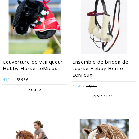
Couverture de vainqueur
Ensemble de bridon de
Hobby Horse LeMieux
course Hobby Horse
LeMieux
43,16 €
53,95 €
43,96 €
54,95 €
Rouge
Noir / Ecru