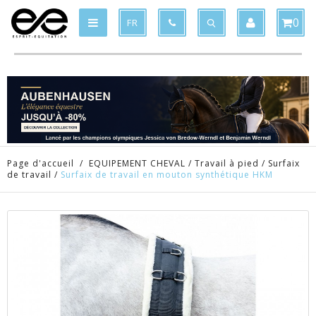
Produit supprimé du panier
Produit ajouté au panier
x
x
0
FR
Page d'accueil
/
EQUIPEMENT CHEVAL
/
Travail à pied
/
Surfaix
de travail
/
Surfaix de travail en mouton synthétique HKM