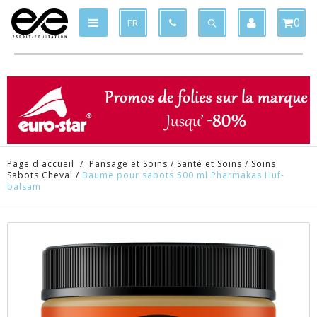
Produit supprimé du panier
Produit ajouté au panier
x
x
0
FR
Page d'accueil
/
Pansage et Soins
/
Santé et Soins
/
Soins
Sabots Cheval
/
Baume pour sabots 500 ml Pharmakas Huf-
balsam