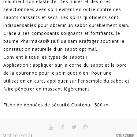
maintient son élasticité. Des huiles et des cires
sélectionnées avec soin évitent en outre contre des
sabots cassants et secs. Les soins quotidiens sont
indispensables pour obtenir un sabot durablement sain.
Grâce à ses composants soignants et fortifiants, le
baume Pharmakas® Huf-Balsam Kräftiger soutient la
constitution naturelle d'un sabot optimal.
Convient à tous les types de sabots !
Application : appliquer sur la corne du sabot et le bord
de la couronne pour le soin quotidien. Pour une
utilisation en cure, appliquer sur l'ensemble du sabot et
faire pénétrer en massant légèrement.
Fiche de données de sécurité
Contenu : 500 ml
Référence
3905232
En stock
Sur commande
Indisponible
Article Garantie 2 Ans Pour Défaut De
S'INSCRIRE
Garantie