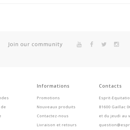
Garantie 2 Ans Pour Défaut De Conformité Présumé.
ité
Prix
Join our community
8
1,9
4
1,9
> 10
1,9
6
1,9
Informations
Contacts
ndes
Promotions
Esprit-Equitati
 de
Nouveaux produits
81600 Gaillac 0
e
Contactez-nous
et du jeudi au
Livraison et retours
question@espri