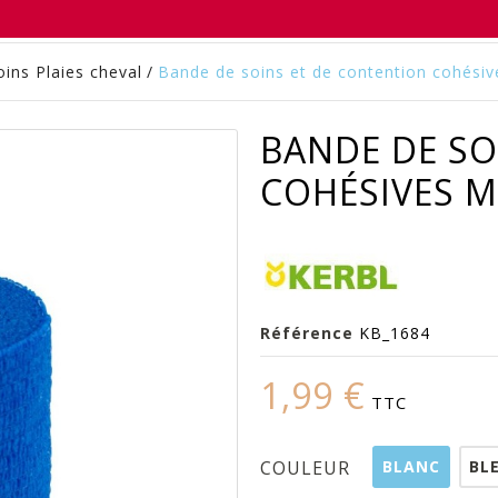
oins Plaies cheval
/
Bande de soins et de contention cohésiv
BANDE DE SO
COHÉSIVES M
Référence
KB_1684
1,99 €
TTC
BLANC
BL
COULEUR