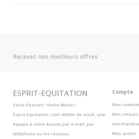
Référence
KB_1684
En stock
Sur commande
Indisponible
Garantie
Article 
Option
Quant
Blanc -
1684
Recevez nos meilleurs offres
Bleu -
1683
Noir -
1686
Rouge -
1685
ESPRIT-EQUITATION
Compte
Mes comma
Votre Passion ! Notre Métier !
Mes retours
Esprit Equitation c'est 4000m de stock, une
marchandis
équipe à votre écoute par e-mail, par
Mes avoirs
téléphone ou les réseaux.