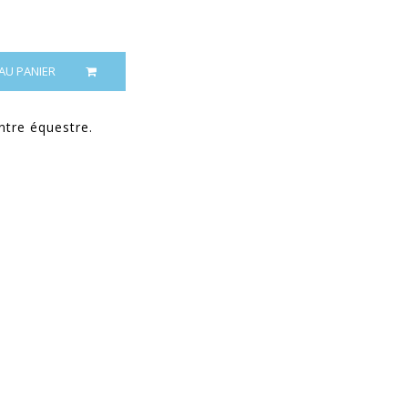
AU PANIER
ntre équestre.