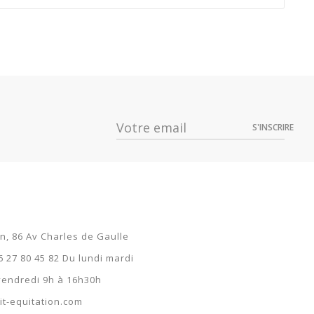
Dispo
9 €
S'INSCRIRE
9 €
9 €
9 €
on, 86 Av Charles de Gaulle
6 27 80 45 82 Du lundi mardi
 vendredi 9h à 16h30h
t-equitation.com