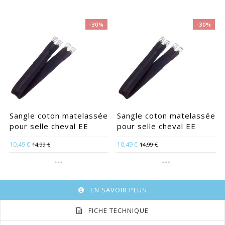
-30%
-30%
e
Sangle coton matelassée
Sangle coton matelassée
pour selle cheval EE
pour selle cheval EE
10,49 €
10,49 €
14,99 €
14,99 €
EN SAVOIR PLUS
FICHE TECHNIQUE