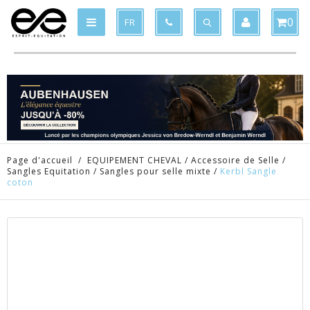
Produit supprimé du panier
Produit ajouté au panier
x
x
0
FR
Page d'accueil
/
EQUIPEMENT CHEVAL
/
Accessoire de Selle
/
Sangles Equitation
/
Sangles pour selle mixte
/
Kerbl Sangle
coton