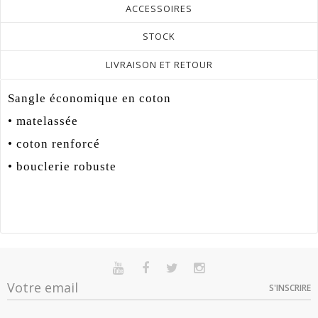
ACCESSOIRES
STOCK
LIVRAISON ET RETOUR
Sangle économique en coton
• matelassée
• coton renforcé
• bouclerie robuste
Référence
KB_32434
-30%
En stock
Sur commande
Indisponible
Matière
Coton
S'INSCRIRE
Option
Quantité
Prix
Dispo
Promotion
29
Noir - 120 cm -