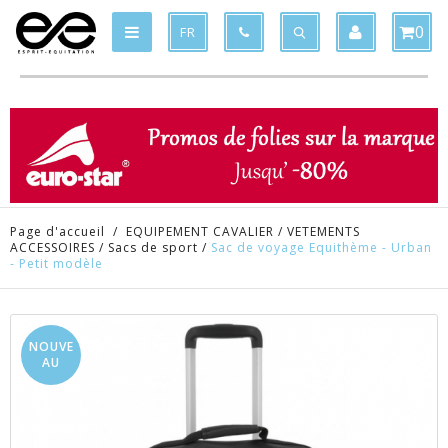
Produit supprimé du panier
Produit ajouté au panier
x
x
0
FR
Page d'accueil
/
EQUIPEMENT CAVALIER
/
VETEMENTS
ACCESSOIRES
/
Sacs de sport
/
Sac de voyage Equithème - Urban
- Petit modèle
NOUVE
AU