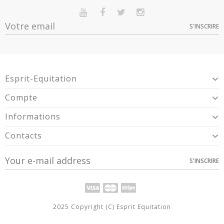
Référence
935225002
En stock
Sur commande
Indisponible
Promotion
30
S'INSCRIRE
Option
Quantité
Prix
Dispo
Vidéo
6KXuN8af4jk
Noir -
1
32,00 €
935225002
Article Garantie 2 Ans Pour Défaut De
Garantie
Conformité Présumé.
Esprit-Equitation
Compte
Informations
Contacts
S'INSCRIRE
2025 Copyright (C) Esprit Equitation