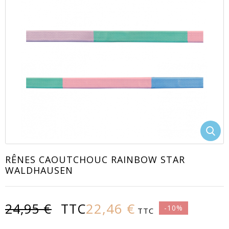
EACUTE;S
RÊNES CAOUTCHOUC RAINBOW STAR
WALDHAUSEN
22,46 €
24,95 €
TTC
-10%
TTC