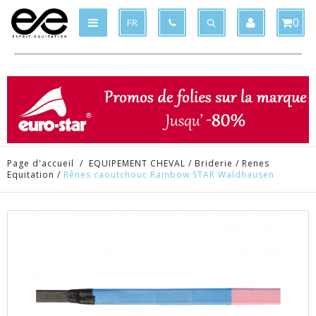
Produit supprimé du panier
Produit ajouté au panier
x
x
0
FR
Page d'accueil
/
EQUIPEMENT CHEVAL
/
Briderie
/
Renes
Equitation
/
Rênes caoutchouc Rainbow STAR Waldhausen