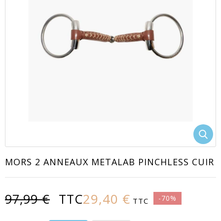
EACUTE;S
MORS 2 ANNEAUX METALAB PINCHLESS CUIR
29,40 €
97,99 €
TTC
-70%
TTC