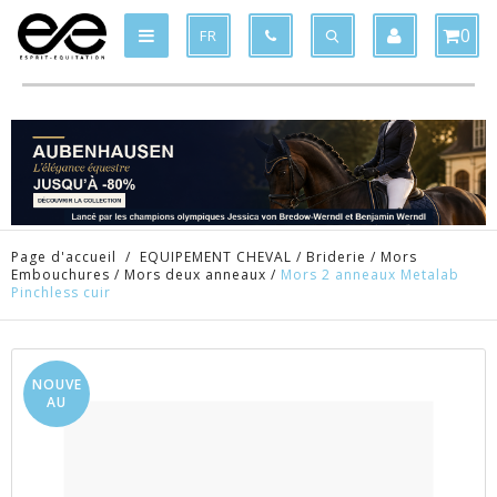
Produit supprimé du panier
Produit ajouté au panier
x
x
0
FR
Page d'accueil
/
EQUIPEMENT CHEVAL
/
Briderie
/
Mors
Embouchures
/
Mors deux anneaux
/
Mors 2 anneaux Metalab
Pinchless cuir
NOUVE
AU