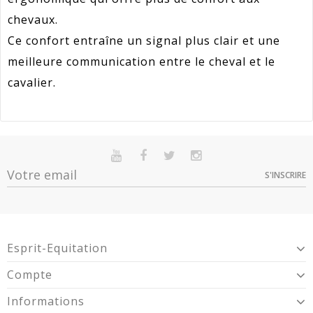
chevaux.
Ce confort entraîne un signal plus clair et une
meilleure communication entre le cheval et le
cavalier.
Référence
590017125
En stock
Sur commande
Indisponible
Promotion
30
S'INSCRIRE
Option
Quantité
Prix
Dispo
Article Garantie 2 Ans Pour Défaut De
12,5 cm -
Garantie
Conformité Présumé.
1
29,40 €
590017125
13,5 cm -
1
29,40 €
Esprit-Equitation
590017135
Compte
Informations