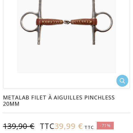
EACUTE;S
METALAB FILET À AIGUILLES PINCHLESS
20MM
39,99 €
139,90 €
TTC
-71%
TTC