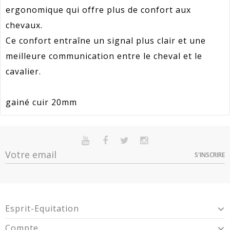
ergonomique qui offre plus de confort aux
chevaux.
Ce confort entraîne un signal plus clair et une
meilleure communication entre le cheval et le
cavalier.
gainé cuir 20mm
Référence
LA_006526
En stock
Sur commande
Indisponible
Promotion
50
S'INSCRIRE
Option
Quantité
Prix
Dispo
Article Garantie 2 Ans Pour Défaut De
12,5 cm -
Garantie
Conformité Présumé.
1
39,99 €
006526
13,5 cm -
1
39,99 €
Esprit-Equitation
006526
Compte