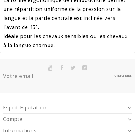
une répartition uniforme de la pression sur la
langue et la partie centrale est inclinée vers
l'avant de 45°.
Idéale pour les chevaux sensibles ou les chevaux
à la langue charnue.
Référence
640406135
En stock
Sur commande
Indisponible
Promotion
25
S'INSCRIRE
Option
Quantité
Prix
Dispo
Article Garantie 2 Ans Pour Défaut De
12,5 cm -
Garantie
Conformité Présumé.
Expédié 5-7 jours
151,12 €
640406125
13,5 cm -
Expédié 5-7 jours
151,12 €
Esprit-Equitation
640406135
14,5 cm -
Expédié 5-7 jours
151,12 €
Compte
640406145
Informations