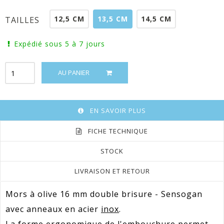
12,5 CM
13,5 CM
14,5 CM
TAILLES
Expédié sous 5 à 7 jours
AU PANIER
EN SAVOIR PLUS
FICHE TECHNIQUE
STOCK
LIVRAISON ET RETOUR
Mors à olive 16 mm double brisure - Sensogan
avec anneaux en acier
inox
.
La forme ergonomique de l'embouchure permet