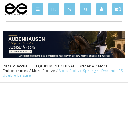
Produit supprimé du panier
Produit ajouté au panier
x
x
0
FR
Page d'accueil
/
EQUIPEMENT CHEVAL
/
Briderie
/
Mors
Embouchures
/
Mors à olive
/
Mors à olive Sprenger Dynamic RS
double brisure