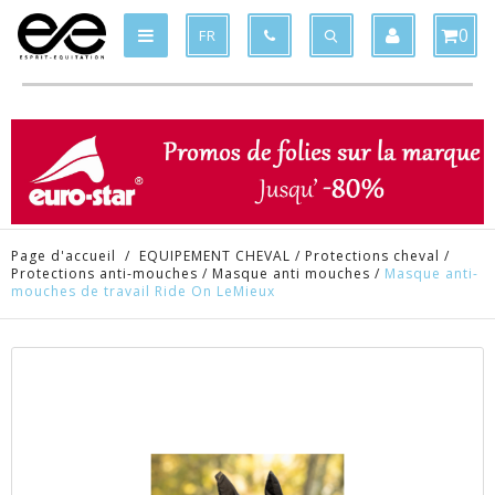
Produit supprimé du panier
Produit ajouté au panier
x
x
0
FR
Page d'accueil
/
EQUIPEMENT CHEVAL
/
Protections cheval
/
Protections anti-mouches
/
Masque anti mouches
/
Masque anti-
mouches de travail Ride On LeMieux