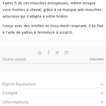
Faites fi de ces mouches ennuyeuses, même lorsque
vous montez à cheval, grâce à ce masque anti-mouches
astucieux qui s'adapte à votre bridon.
Conçu avec des oreilles en tissu mesh respirant, il se fixe
à l'aide de pattes à fermeture à scratch.
Référence
IT06920003
En stock
Sur commande
Indisponible
Article Garantie 2 Ans Pour Défaut De
S'INSCRIRE
Garantie
Option
Quantité
Prix
Dispo
Conformité Présumé.
S -
1
24,36 €
IT06920003
M -
1
24,36 €
Esprit-Equitation
IT06920004
L -
1
24,36 €
Compte
IT06920005
XL -
Informations
1
24,36 €
IT06920006