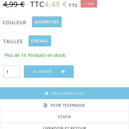
4,49 €
4,99 €
TTC
-10%
TTC
ASSORTIES
COULEUR
CHEVAL
TAILLES
Plus de 10
Produits en stock.
AU PANIER
EN SAVOIR PLUS
FICHE TECHNIQUE
STOCK
LIVRAISON ET RETOUR