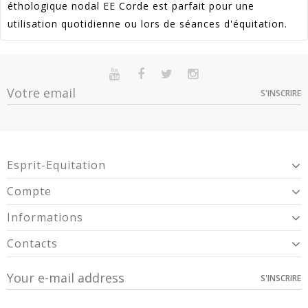
éthologique nodal EE Corde est parfait pour une
utilisation quotidienne ou lors de séances d'équitation.
Référence
HKM_93470141.0004
En stock
Sur commande
Indisponible
Article Garantie 2 Ans Pour Défaut De
S'INSCRIRE
Garantie
Option
Quantité
Prix
Dispo
Conformité Présumé.
Assorties - Cheval -
> 10
4,49 €
93470141.0004
Assorties - Pur-Sang -
Expédié 5-7 jours
4,49 €
Esprit-Equitation
93470141.0003
Assorties - Poney -
Expédié 5-7 jours
4,49 €
Compte
93470141.0002
Informations
Contacts
S'INSCRIRE