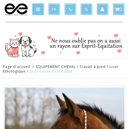
Produit supprimé du panier
Produit ajouté au panier
x
x
0
FR
Page d'accueil
/
EQUIPEMENT CHEVAL
/
Travail à pied
/
Licol
Ethologique
/
Licol Corde first nodal