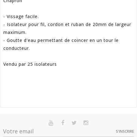
Chapron
- Vissage facile.
- Isolateur pour fil, cordon et ruban de 20mm de largeur
maximum.
- Goutte d'eau permettant de coincer en un tour le
conducteur.
Vendu par 25 isolateurs
Référence
CH50001602-N1984
-10%
En stock
Sur commande
Indisponible
Article Garantie 2 Ans Pour Défaut De
S'INSCRIRE
Garantie
Option
Quantité
Prix
Dispo
Conformité Présumé.