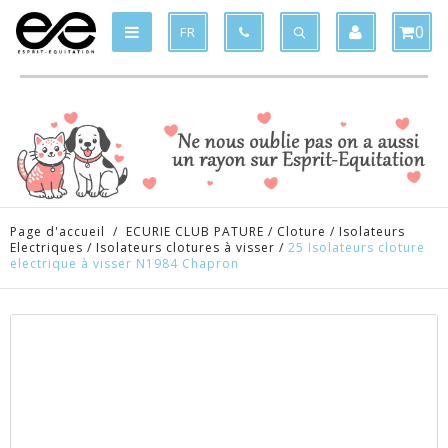
Produit supprimé du panier
Produit ajouté au panier
x
x
0
FR
Page d'accueil
/
ECURIE CLUB PATURE
/
Cloture
/
Isolateurs
Electriques
/
Isolateurs clotures à visser
/
25 Isolateurs cloture
electrique à visser N1984 Chapron